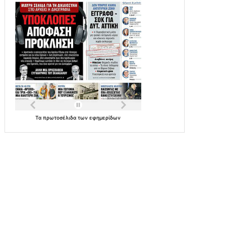
Τα
πρωτοσέλιδα
των
εφημερίδων