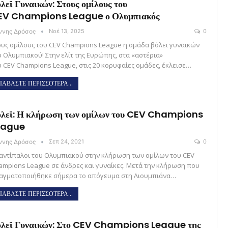
λεϊ Γυναικών: Στους ομίλους του
EV Champions League ο Ολυμπιακός
άννης Δρόσος
Νοέ 13, 2025
0
ους ομίλους του CEV Champions League η ομάδα βόλεϊ γυναικών
υ Ολυμπιακού! Στην ελίτ της Ευρώπης, στα «αστέρια»
υ CEV Champions League, στις 20 κορυφαίες ομάδες, έκλεισε…
ΙΑΒΑΣΤΕ ΠΕΡΙΣΣΟΤΕΡΑ...
λεϊ: Η κλήρωση των ομίλων του CEV Champions
eague
άννης Δρόσος
Σεπ 24, 2021
0
 αντίπαλοι του Ολυμπιακού στην κλήρωση των ομίλων του CEV
ampions League σε άνδρες και γυναίκες. Μετά την κλήρωση που
αγματοποιήθηκε σήμερα το απόγευμα στη Λιουμπιάνα…
ΙΑΒΑΣΤΕ ΠΕΡΙΣΣΟΤΕΡΑ...
λεϊ Γυναικών: Στο CEV Champions League της