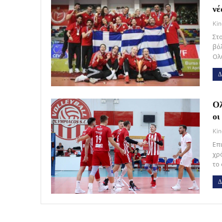
νέ
Kin
Στ
βό
Ολ
Δ
Ολ
οι
Kin
Επ
χρ
το
Δ