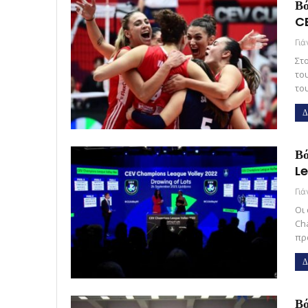
Βό
C
Γι
Στ
το
το
Δ
Βό
L
Γι
Οι
Ch
πρ
Δ
Βό