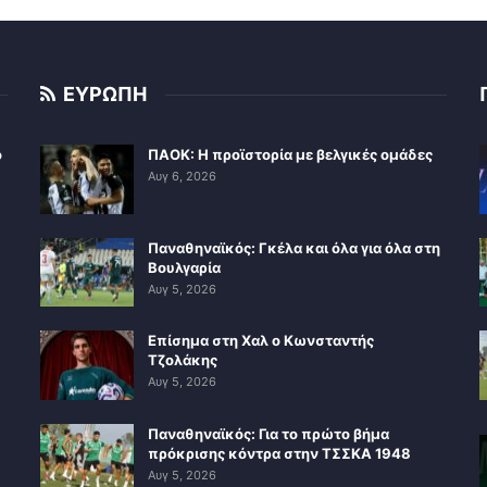
ΕΥΡΩΠΗ
ο
ΠΑΟΚ: Η προϊστορία με βελγικές ομάδες
Αυγ 6, 2026
Παναθηναϊκός: Γκέλα και όλα για όλα στη
Βουλγαρία
Αυγ 5, 2026
Επίσημα στη Χαλ ο Κωνσταντής
Τζολάκης
Αυγ 5, 2026
Παναθηναϊκός: Για το πρώτο βήμα
πρόκρισης κόντρα στην ΤΣΣΚΑ 1948
Αυγ 5, 2026