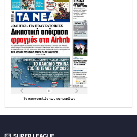
Τα
πρωτοσέλιδα
των
εφημερίδων
SUPER LEAGUE