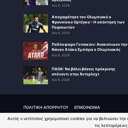
Αυγ 6, 2026
Αποχαιρέτησε τον Ολυμπιακό ο
Φρανσίσκο Ορτέγκα – Η απάντηση των
Πειραιωτών
Αυγ 6, 2026
Ποδόσφαιρο Γυναικών: Ανακοίνωσε την
Νάνσυ Ατάκο Εμπάγια ο Ολυμπιακός
Αυγ 6, 2026
ΠΑΟΚ: Να βάλει βάσεις πρόκρισης
απέναντι στην Άντερλεχτ
Αυγ 6, 2026
ΠΟΛΙΤΙΚΗ ΑΠΟΡΡΗΤΟΥ
ΕΠΙΚΟΙΝΩΝΙΑ
Αυτός ο ιστότοπος χρησιμοποιεί cookies για να βελτιώσει την
© 2026 - Kingsport.gr. All Rights Reserved.
τις λεπτομέρειες