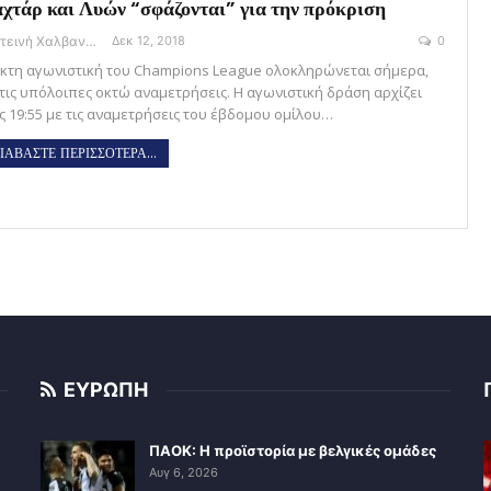
χτάρ και Λυών “σφάζονται” για την πρόκριση
Φωτεινή Χαλβαντζή
Δεκ 12, 2018
0
έκτη αγωνιστική του Champions League ολοκληρώνεται σήμερα,
 τις υπόλοιπες οκτώ αναμετρήσεις. Η αγωνιστική δράση αρχίζει
ις 19:55 με τις αναμετρήσεις του έβδομου ομίλου…
ΙΑΒΑΣΤΕ ΠΕΡΙΣΣΟΤΕΡΑ...
ΕΥΡΩΠΗ
ΠΑΟΚ: Η προϊστορία με βελγικές ομάδες
Αυγ 6, 2026