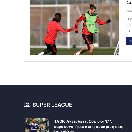
Σα
Η 
με
στ
Δ
SUPER LEAGUE
ΠΑΟΚ-Άντερλεχτ: Σοκ στα 17″,
παράπονα, ήττα και η πρόκριση στις
Βρυξέλλες