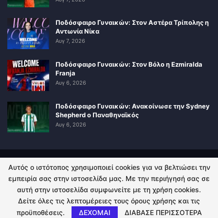
Ποδόσφαιρο Γυναικών: Στον Αστέρα Τρίπολης η
Αντωνία Νίκα
Αυγ 7, 2026
Ποδόσφαιρο Γυναικών: Στον Βόλο η Ezmiralda
Franja
Αυγ 6, 2026
Ποδόσφαιρο Γυναικών: Ανακοίνωσε την Sydney
Shepherd ο Παναθηναϊκός
Αυγ 6, 2026
Αυτός ο ιστότοπος χρησιμοποιεί cookies για να βελτιώσει την
ΠΟΛΙΤΙΚΗ ΑΠΟΡΡΗΤΟΥ
ΕΠΙΚΟΙΝΩΝΙΑ
εμπειρία σας στην ιστοσελίδα μας. Με την περιήγησή σας σε
αυτή στην ιστοσελίδα συμφωνείτε με τη χρήση cookies.
© 2026 - Kingsport.gr. All Rights Reserved.
Δείτε όλες τις λεπτομέρειες τους όρους χρήσης και τις
προϋποθέσεις.
ΔΕΧΟΜΑΙ
ΔΙΑΒΑΣΕ ΠΕΡΙΣΣΟΤΕΡΑ