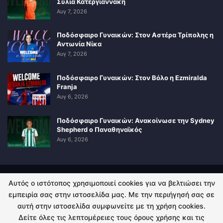
Σύλια Κατεργιαννάκη
Αυγ 7, 2026
Ποδόσφαιρο Γυναικών: Στον Αστέρα Τρίπολης η
Αντωνία Νίκα
Αυγ 7, 2026
Ποδόσφαιρο Γυναικών: Στον Βόλο η Ezmiralda
Franja
Αυγ 6, 2026
Ποδόσφαιρο Γυναικών: Ανακοίνωσε την Sydney
Shepherd ο Παναθηναϊκός
Αυγ 6, 2026
Αυτός ο ιστότοπος χρησιμοποιεί cookies για να βελτιώσει την
ΠΟΛΙΤΙΚΗ ΑΠΟΡΡΗΤΟΥ
ΕΠΙΚΟΙΝΩΝΙΑ
εμπειρία σας στην ιστοσελίδα μας. Με την περιήγησή σας σε
αυτή στην ιστοσελίδα συμφωνείτε με τη χρήση cookies.
© 2026 - Kingsport.gr. All Rights Reserved.
Δείτε όλες τις λεπτομέρειες τους όρους χρήσης και τις