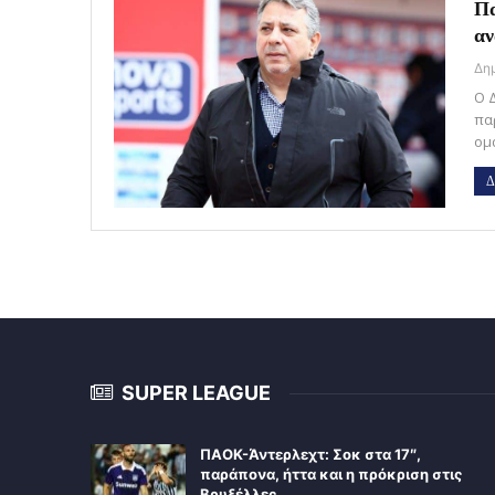
Πα
αν
Ο 
πα
ομ
Δ
SUPER LEAGUE
ΠΑΟΚ-Άντερλεχτ: Σοκ στα 17″,
παράπονα, ήττα και η πρόκριση στις
Βρυξέλλες