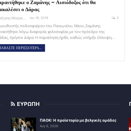
ραιτήθηκε ο Ζαμάνης – Αισιόδοξος ότι θα
ακαλέσει ο Δάρας
Δημήτρης Μαγγανάρης
Ιαν 18, 2019
0
Διευθυντής ποδοσφαίρου του Πανιωνίου, Νίκος Ζαμάνης
ραιτήθηκε λόγω διαφοράς φιλοσοφίας με τον πρόεδρο της
άδας, Χρήστο Δάρα. Η παραίτηση ήρθε, καθώς υπήρξε έλλειψη…
ΙΑΒΑΣΤΕ ΠΕΡΙΣΣΟΤΕΡΑ...
ΕΥΡΩΠΗ
ΠΑΟΚ: Η προϊστορία με βελγικές ομάδες
Αυγ 6, 2026