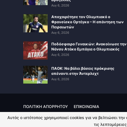
Αυγ 6, 2026
Αποχαιρέτησε τον Ολυμπιακό ο
Φρανσίσκο Ορτέγκα – Η απάντηση των
Πειραιωτών
Αυγ 6, 2026
Ποδόσφαιρο Γυναικών: Ανακοίνωσε την
Νάνσυ Ατάκο Εμπάγια ο Ολυμπιακός
Αυγ 6, 2026
ΠΑΟΚ: Να βάλει βάσεις πρόκρισης
απέναντι στην Άντερλεχτ
Αυγ 6, 2026
ΠΟΛΙΤΙΚΗ ΑΠΟΡΡΗΤΟΥ
ΕΠΙΚΟΙΝΩΝΙΑ
Αυτός ο ιστότοπος χρησιμοποιεί cookies για να βελτιώσει την
© 2026 - Kingsport.gr. All Rights Reserved.
τις λεπτομέρειες