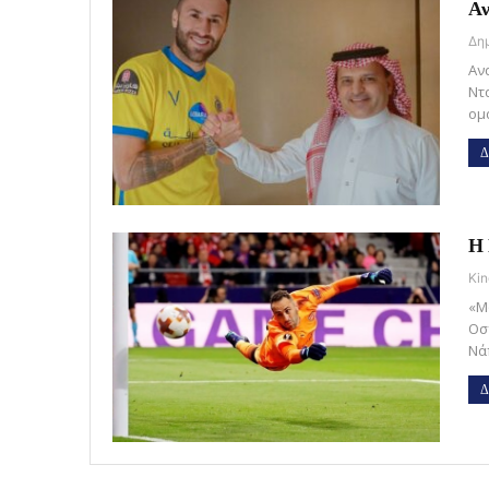
Αν
Αν
Ντ
ομ
Δ
Η 
Kin
«Μ
Οσ
Νά
Δ