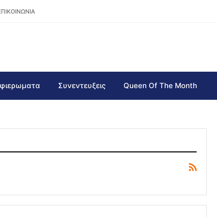
ΕΠΙΚΟΙΝΩΝΙΑ
φιερωματα
Συνεντευξεις
Queen Of The Month