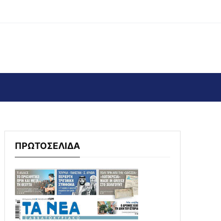
ΠΡΩΤΟΣΕΛΙΔΑ