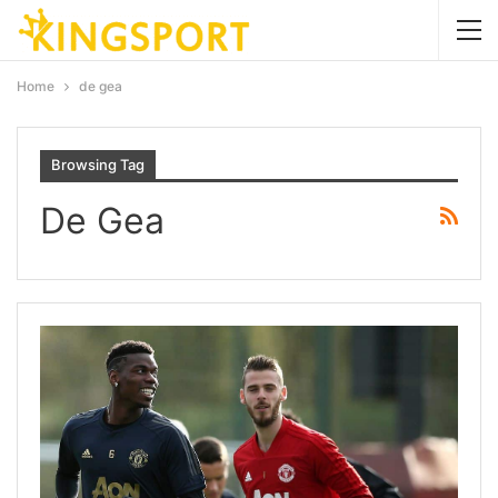
Home
de gea
Browsing Tag
De Gea