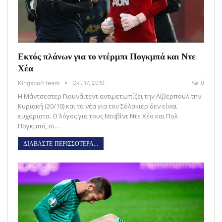
Εκτός πλάνων για το ντέρμπι Πογκμπά και Ντε
Χέα
Kingsport team
Οκτ 17, 2019
0
Η Μάντσεστερ Γιουνάιτεντ αντιμετωπίζει την Λίβερπουλ την
Κυριακή (20/10) και τα νέα για τον Σόλσκιερ δεν είναι
ευχάριστα. O λόγος για τους Νταβίντ Ντε Χέα και Πολ
Πογκμπά, οι…
ΔΙΑΒΑΣΤΕ ΠΕΡΙΣΣΟΤΕΡΑ...