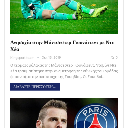
Ανησυχία στην Μάντσεστερ Γιουνάιτεντ με Ντε
Χέα
Kingsport team
Οκτ 16, 2019
0
Ο τερματοφύλακας της Μάντσεστερ Γιουνάιτεντ, Νταβίντ Ντε
Χέα τραυματίστηκε στην αναμέτρηση της εθνικής του ομάδας
(Ισπανία) με την αντίστοιχη της Σουηδίας. Οι Σουηδοί…
ΔΙΑΒΑΣΤΕ ΠΕΡΙΣΣΟΤΕΡΑ...