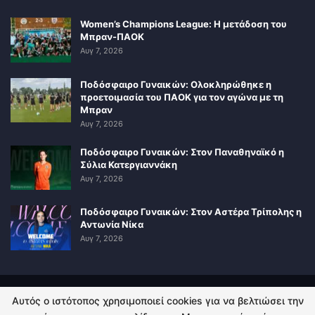
Women’s Champions League: Η μετάδοση του
Μπραν-ΠΑΟΚ
Αυγ 7, 2026
Ποδόσφαιρο Γυναικών: Ολοκληρώθηκε η
προετοιμασία του ΠΑΟΚ για τον αγώνα με τη
Μπραν
Αυγ 7, 2026
Ποδόσφαιρο Γυναικών: Στον Παναθηναϊκό η
Σύλια Κατεργιαννάκη
Αυγ 7, 2026
Ποδόσφαιρο Γυναικών: Στον Αστέρα Τρίπολης η
Αντωνία Νίκα
Αυγ 7, 2026
Αυτός ο ιστότοπος χρησιμοποιεί cookies για να βελτιώσει την
ΠΟΛΙΤΙΚΗ ΑΠΟΡΡΗΤΟΥ
ΕΠΙΚΟΙΝΩΝΙΑ