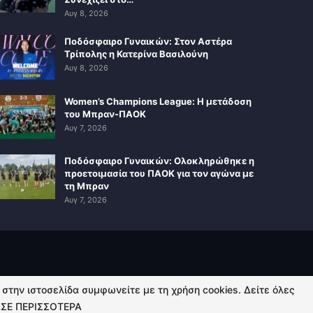
Αυγ 8, 2026
Ποδόσφαιρο Γυναικών: Στον Αστέρα
Τρίπολης η Κατερίνα Βασιλούνη
Αυγ 8, 2026
Women’s Champions League: Η μετάδοση
του Μπραν-ΠΑΟΚ
Αυγ 7, 2026
Ποδόσφαιρο Γυναικών: Ολοκληρώθηκε η
προετοιμασία του ΠΑΟΚ για τον αγώνα με
τη Μπραν
Αυγ 7, 2026
ή στην ιστοσελίδα συμφωνείτε με τη χρήση cookies. Δείτε όλες
ΣΕ ΠΕΡΙΣΣΟΤΕΡΑ