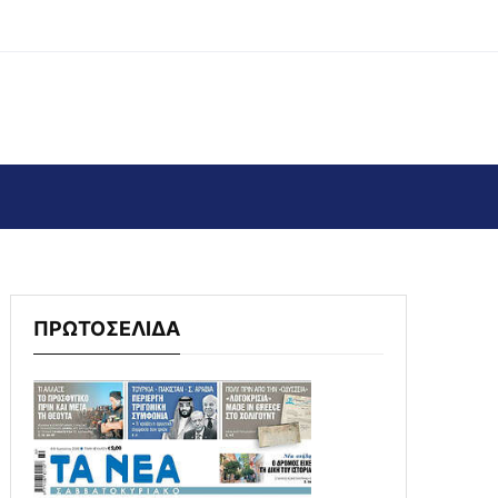
ΠΡΩΤΟΣΕΛΙΔΑ