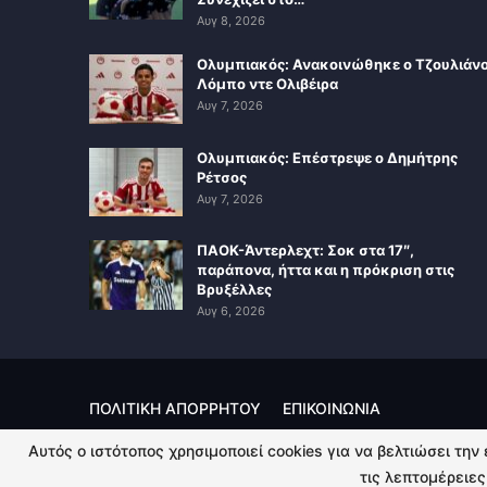
Αυγ 8, 2026
Ολυμπιακός: Ανακοινώθηκε ο Τζουλιάν
Λόμπο ντε Ολιβέιρα
Αυγ 7, 2026
Ολυμπιακός: Επέστρεψε ο Δημήτρης
Ρέτσος
Αυγ 7, 2026
ΠΑΟΚ-Άντερλεχτ: Σοκ στα 17″,
παράπονα, ήττα και η πρόκριση στις
Βρυξέλλες
Αυγ 6, 2026
ΠΟΛΙΤΙΚΗ ΑΠΟΡΡΗΤΟΥ
ΕΠΙΚΟΙΝΩΝΙΑ
Αυτός ο ιστότοπος χρησιμοποιεί cookies για να βελτιώσει την
© 2026 - Kingsport.gr. All Rights Reserved.
τις λεπτομέρειες