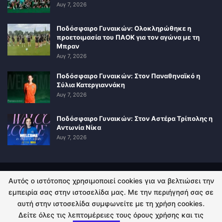
Αυγ 7, 2026
Ποδόσφαιρο Γυναικών: Ολοκληρώθηκε η
προετοιμασία του ΠΑΟΚ για τον αγώνα με τη
Μπραν
Αυγ 7, 2026
Ποδόσφαιρο Γυναικών: Στον Παναθηναϊκό η
Σύλια Κατεργιαννάκη
Αυγ 7, 2026
Ποδόσφαιρο Γυναικών: Στον Αστέρα Τρίπολης η
Αντωνία Νίκα
Αυγ 7, 2026
Αυτός ο ιστότοπος χρησιμοποιεί cookies για να βελτιώσει την
ΠΟΛΙΤΙΚΗ ΑΠΟΡΡΗΤΟΥ
ΕΠΙΚΟΙΝΩΝΙΑ
εμπειρία σας στην ιστοσελίδα μας. Με την περιήγησή σας σε
αυτή στην ιστοσελίδα συμφωνείτε με τη χρήση cookies.
© 2026 - Kingsport.gr. All Rights Reserved.
Δείτε όλες τις λεπτομέρειες τους όρους χρήσης και τις