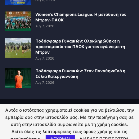
Women’s Champions League: Η μετάδοση του
Μπραν-ΠΑΟΚ
Αυγ 7, 2026
Ποδόσφαιρο Γυναικών: Ολοκληρώθηκε η
προετοιμασία του ΠΑΟΚ για τον αγώνα με τη
Μπραν
Αυγ 7, 2026
Ποδόσφαιρο Γυναικών: Στον Παναθηναϊκό η
Σύλια Κατεργιαννάκη
Αυγ 7, 2026
Αυτός ο ιστότοπος χρησιμοποιεί cookies για να βελτιώσει την
ΠΟΛΙΤΙΚΗ ΑΠΟΡΡΗΤΟΥ
ΕΠΙΚΟΙΝΩΝΙΑ
εμπειρία σας στην ιστοσελίδα μας. Με την περιήγησή σας σε
αυτή στην ιστοσελίδα συμφωνείτε με τη χρήση cookies.
© 2026 - Kingsport.gr. All Rights Reserved.
Δείτε όλες τις λεπτομέρειες τους όρους χρήσης και τις
προϋποθέσεις.
ΔΕΧΟΜΑΙ
ΔΙΑΒΑΣΕ ΠΕΡΙΣΣΟΤΕΡΑ