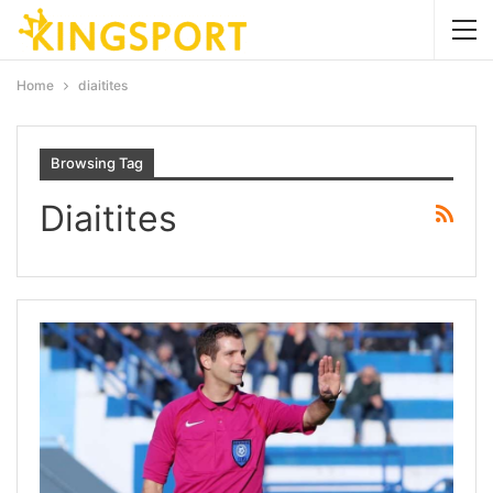
Home
diaitites
Browsing Tag
Diaitites