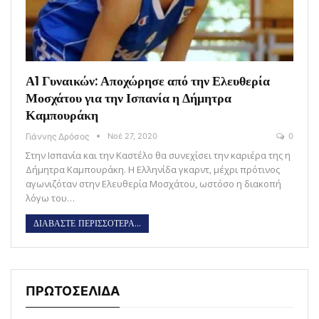
Α1 Γυναικών: Αποχώρησε από την Ελευθερία
Μοσχάτου για την Ισπανία η Δήμητρα
Καμπουράκη
Γιάννης Δρόσος
Νοέ 27, 2020
0
Στην Ισπανία και την Καστέλο θα συνεχίσει την καριέρα της η
Δήμητρα Καμπουράκη. Η Ελληνίδα γκαρντ, μέχρι πρότινος
αγωνιζόταν στην Ελευθερία Μοσχάτου, ωστόσο η διακοπή
λόγω του…
ΔΙΑΒΑΣΤΕ ΠΕΡΙΣΣΟΤΕΡΑ...
ΠΡΩΤΟΣΕΛΙΔΑ