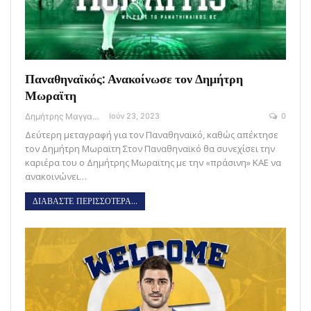
Παναθηναϊκός: Ανακοίνωσε τον Δημήτρη
Μωραϊτη
Δημήτρης Μαγγανάρης
Ιούν 23, 2023
0
Δεύτερη μεταγραφή για τον Παναθηναϊκό, καθώς απέκτησε
τον Δημήτρη Μωραϊτη Στον Παναθηναϊκό θα συνεχίσει την
καριέρα του ο Δημήτρης Μωραϊτης με την «πράσινη» ΚΑΕ να
ανακοινώνει…
ΔΙΑΒΑΣΤΕ ΠΕΡΙΣΣΟΤΕΡΑ...