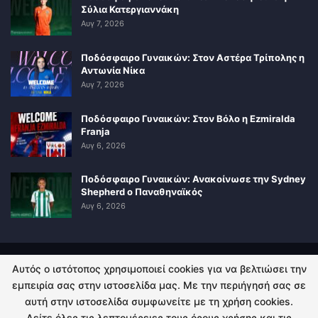
Σύλια Κατεργιαννάκη
Αυγ 7, 2026
Ποδόσφαιρο Γυναικών: Στον Αστέρα Τρίπολης η
Αντωνία Νίκα
Αυγ 7, 2026
Ποδόσφαιρο Γυναικών: Στον Βόλο η Ezmiralda
Franja
Αυγ 6, 2026
Ποδόσφαιρο Γυναικών: Ανακοίνωσε την Sydney
Shepherd ο Παναθηναϊκός
Αυγ 6, 2026
Αυτός ο ιστότοπος χρησιμοποιεί cookies για να βελτιώσει την
ΠΟΛΙΤΙΚΗ ΑΠΟΡΡΗΤΟΥ
ΕΠΙΚΟΙΝΩΝΙΑ
εμπειρία σας στην ιστοσελίδα μας. Με την περιήγησή σας σε
αυτή στην ιστοσελίδα συμφωνείτε με τη χρήση cookies.
© 2026 - Kingsport.gr. All Rights Reserved.
Δείτε όλες τις λεπτομέρειες τους όρους χρήσης και τις