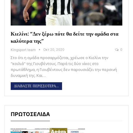
Κιελίνι: “Δεν ξέρω πότε θα δείτε την ομάδα στα
καλύτερα της”
Kingsport team
Οκτ 20, 2020
0
Στο ότι η ομάδα προσαρμόζεται, χρέωσε ο Κιελίνι την
"κοιλιά" της Γιουβέντους. Παρά τις δύο νίκες στο
πρωτάθλημα, η Γιουβέντους δεν παρουσιάζει την περσινή
δυναμική της. Και…
ΔΙΑΒΑΣΤΕ ΠΕΡΙΣΣΟΤΕΡΑ...
ΠΡΩΤΟΣΕΛΙΔΑ