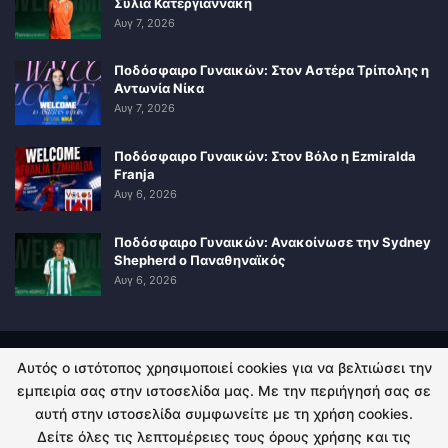
Σύλια Κατεργιαννάκη
Αυγ 7, 2026
Ποδόσφαιρο Γυναικών: Στον Αστέρα Τρίπολης η
Αντωνία Νίκα
Αυγ 7, 2026
Ποδόσφαιρο Γυναικών: Στον Βόλο η Ezmiralda
Franja
Αυγ 6, 2026
Ποδόσφαιρο Γυναικών: Ανακοίνωσε την Sydney
Shepherd ο Παναθηναϊκός
Αυγ 6, 2026
Αυτός ο ιστότοπος χρησιμοποιεί cookies για να βελτιώσει την
ΠΟΛΙΤΙΚΗ ΑΠΟΡΡΗΤΟΥ
ΕΠΙΚΟΙΝΩΝΙΑ
εμπειρία σας στην ιστοσελίδα μας. Με την περιήγησή σας σε
αυτή στην ιστοσελίδα συμφωνείτε με τη χρήση cookies.
© 2026 - Kingsport.gr. All Rights Reserved.
Δείτε όλες τις λεπτομέρειες τους όρους χρήσης και τις