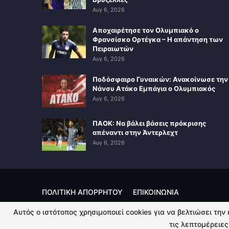
Αυγ 6, 2026
Αποχαιρέτησε τον Ολυμπιακό ο
Φρανσίσκο Ορτέγκα – Η απάντηση των
Πειραιωτών
Αυγ 6, 2026
Ποδόσφαιρο Γυναικών: Ανακοίνωσε την
Νάνσυ Ατάκο Εμπάγια ο Ολυμπιακός
Αυγ 6, 2026
ΠΑΟΚ: Να βάλει βάσεις πρόκρισης
απέναντι στην Άντερλεχτ
Αυγ 6, 2026
ΠΟΛΙΤΙΚΗ ΑΠΟΡΡΗΤΟΥ
ΕΠΙΚΟΙΝΩΝΙΑ
Αυτός ο ιστότοπος χρησιμοποιεί cookies για να βελτιώσει την
© 2026 - Kingsport.gr. All Rights Reserved.
τις λεπτομέρειες