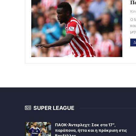
Πα
Kin
Ο 
κα
μη
Δ
SUPER LEAGUE
ΠΑΟΚ-Άντερλεχτ: Σοκ στα 17″,
παράπονα, ήττα και η πρόκριση στις
Βρυξέλλες