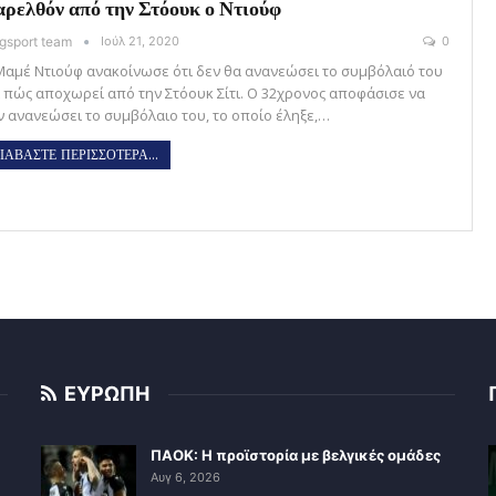
ρελθόν από την Στόουκ ο Ντιούφ
gsport team
Ιούλ 21, 2020
0
Μαμέ Ντιούφ ανακοίνωσε ότι δεν θα ανανεώσει το συμβόλαιό του
ι πώς αποχωρεί από την Στόουκ Σίτι. Ο 32χρονος αποφάσισε να
ν ανανεώσει το συμβόλαιο του, το οποίο έληξε,…
ΙΑΒΑΣΤΕ ΠΕΡΙΣΣΟΤΕΡΑ...
ΕΥΡΩΠΗ
ΠΑΟΚ: Η προϊστορία με βελγικές ομάδες
Αυγ 6, 2026