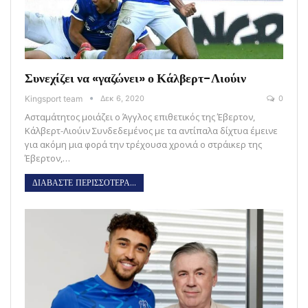
Συνεχίζει να «γαζώνει» ο Κάλβερτ-Λιούιν
Kingsport team
Δεκ 6, 2020
0
Ασταμάτητος μοιάζει ο Άγγλος επιθετικός της Έβερτον,
Κάλβερτ-Λιούιν Συνδεδεμένος με τα αντίπαλα δίχτυα έμεινε
για ακόμη μια φορά την τρέχουσα χρονιά ο στράικερ της
Έβερτον,…
ΔΙΑΒΑΣΤΕ ΠΕΡΙΣΣΟΤΕΡΑ...