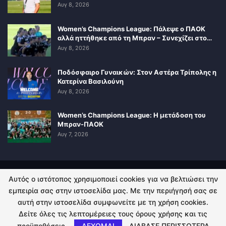
Αυγ 8, 2026
Women’s Champions League: Πάλεψε ο ΠΑΟΚ
αλλά ηττήθηκε από τη Μπραν – Συνεχίζει στο…
Αυγ 8, 2026
Ποδόσφαιρο Γυναικών: Στον Αστέρα Τρίπολης η
Κατερίνα Βασιλούνη
Αυγ 8, 2026
Women’s Champions League: Η μετάδοση του
Μπραν-ΠΑΟΚ
Αυγ 7, 2026
Αυτός ο ιστότοπος χρησιμοποιεί cookies για να βελτιώσει την
ΠΟΛΙΤΙΚΗ ΑΠΟΡΡΗΤΟΥ
ΕΠΙΚΟΙΝΩΝΙΑ
εμπειρία σας στην ιστοσελίδα μας. Με την περιήγησή σας σε
αυτή στην ιστοσελίδα συμφωνείτε με τη χρήση cookies.
© 2026 - Kingsport.gr. All Rights Reserved.
Δείτε όλες τις λεπτομέρειες τους όρους χρήσης και τις
προϋποθέσεις.
ΔΕΧΟΜΑΙ
ΔΙΑΒΑΣΕ ΠΕΡΙΣΣΟΤΕΡΑ