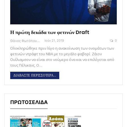
Η πρώτη δεκάδα των φετινών Draft
Θάνος Φωτόπουλος
Ιούν 21, 2019
0
Ολοκληρώθηκε πριν λίγο η ανακοίνωση των ονομάτων των
φετινών ντράφτ του ΝΒΑ με το μεγάλο φαβορί Ζάιον
Ουίλιαμσον να είναι στο νούμερο ένα και να επιλέγεται από
τους Πέλικανς. Ο…
ΔΙΑΒΑΣΤΕ ΠΕΡΙΣΣΟΤΕΡΑ...
ΠΡΩΤΟΣΕΛΙΔΑ