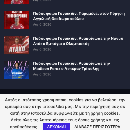
Ποδόσφαιρο Γυναικών: Παραμένει στον Πύργο η
Αγγελική Θεοδωροπούλου
Αυγ 6, 2026
Ποδόσφαιρο Γυναικών: Ανακοίνωσε την Νάνσυ
Ατάκο Εμπάγια ο Ολυμπιακός
Αυγ 6, 2026
Ποδόσφαιρο Γυναικών: Ανακοίνωσε την
Madison Perez ο Αστέρας Τρίπολης
Αυγ 6, 2026
Αυτός ο ιστότοπος χρησιμοποιεί cookies για να βελτιώσει την
ΠΟΛΙΤΙΚΗ ΑΠΟΡΡΗΤΟΥ
ΕΠΙΚΟΙΝΩΝΙΑ
εμπειρία σας στην ιστοσελίδα μας. Με την περιήγησή σας σε
αυτή στην ιστοσελίδα συμφωνείτε με τη χρήση cookies.
© 2026 - Kingsport.gr. All Rights Reserved.
Δείτε όλες τις λεπτομέρειες τους όρους χρήσης και τις
προϋποθέσεις.
ΔΕΧΟΜΑΙ
ΔΙΑΒΑΣΕ ΠΕΡΙΣΣΟΤΕΡΑ