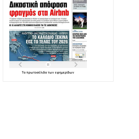
Τα
πρωτοσέλιδα
των
εφημερίδων