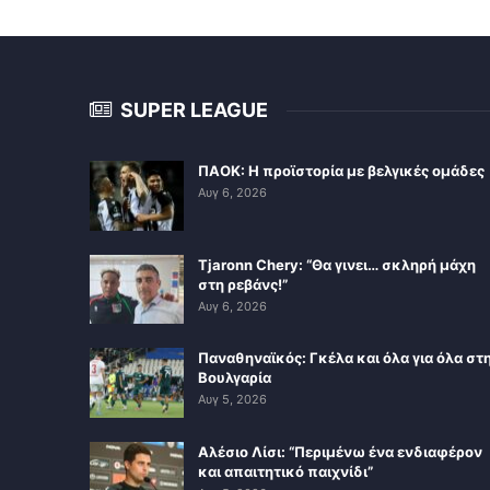
SUPER LEAGUE
ΠΑΟΚ: Η προϊστορία με βελγικές ομάδες
Αυγ 6, 2026
Tjaronn Chery: “Θα γινει… σκληρή μάχη
στη ρεβάνς!”
Αυγ 6, 2026
Παναθηναϊκός: Γκέλα και όλα για όλα στ
Βουλγαρία
Αυγ 5, 2026
Αλέσιο Λίσι: “Περιμένω ένα ενδιαφέρον
και απαιτητικό παιχνίδι”