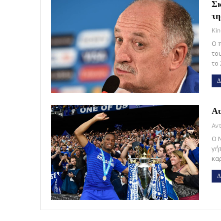
Σκ
τη
Kin
Ο 
το
το 
Δ
Αυ
Ο 
γή
κα
Δ