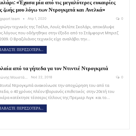
ολάρι: «Έχασα μία από τις μεγαλύτερες ευκαιρίες
ς ζωής μου λόγω των Ντρογκμπά και Ανελκά»
gsport team
Απρ 1, 2020
0
πρώην τεχνικός της Τσέλσι, Λουίς Φελίπε Σκολάρι, αποκάλυψε
υς λόγους που οδήγηθηκε στην έξοδο από το Στάμφορντ Μπριτζ
2009. Ο Βραζιλιάνος τεχνικός είχε αναλάβει την…
ΙΑΒΑΣΤΕ ΠΕΡΙΣΣΟΤΕΡΑ...
λαία από τα γήπεδα γα τον Ντιντιέ Ντρογκμπά
Αντώνης Μουστάκας
Νοέ 22, 2018
0
Ντιντιέ Ντρογκμπά ανακοίνωσε την αποχώρηση του από τα
πεδα, ο 40 χρόνος πλέον Ιβοριανός επιθετικός στην 20ετή του
ριέρα κατέκτησε τέσσερις τίτλους της Πρεμιερ Λιγκ και το…
ΙΑΒΑΣΤΕ ΠΕΡΙΣΣΟΤΕΡΑ...