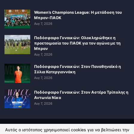
Women’s Champions League: Η μετάδοση του
Μπραν-ΠΑΟΚ
Αυγ 7, 2026
Ποδόσφαιρο Γυναικών: Ολοκληρώθηκε η
προετοιμασία του ΠΑΟΚ για τον αγώνα με τη
Μπραν
Αυγ 7, 2026
Ποδόσφαιρο Γυναικών: Στον Παναθηναϊκό η
Σύλια Κατεργιαννάκη
Αυγ 7, 2026
Ποδόσφαιρο Γυναικών: Στον Αστέρα Τρίπολης η
Αντωνία Νίκα
Αυγ 7, 2026
Αυτός ο ιστότοπος χρησιμοποιεί cookies για να βελτιώσει την
ΠΟΛΙΤΙΚΗ ΑΠΟΡΡΗΤΟΥ
ΕΠΙΚΟΙΝΩΝΙΑ