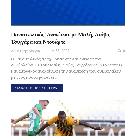
Παναιτωλικός: Ανανέωσε με Μαλή, Λιάβα,
Τσιγγάρα και Ντουάρτε
Δημήτρης Μαγγανάρης
Ιούλ 28, 2021
0
O Παναιτωλικός προχώρησε στην ανανέωση των
συμβολαίων με τους Μαλή, Λιάβα, Τσιγγάρα και Ντουάρτε Ο
Παναιτωλικός ανακοίνωσε την ανανέωση των συμβολαίων
με τους ποδοσφαιριστές…
ΔΙΑΒΑΣΤΕ ΠΕΡΙΣΣΟΤΕΡΑ...