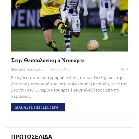
Στην Θεσσαλονίκη ο Ντουάρτε
Φωτεινή Χαλβαντζή
Ιούν 2, 2019
0
Ενισχύει την μεσαία γραμμή ο Άρης, αφού ολοκλήρωσε την
δεύτερη μεταγραφή του στην καλοκαιρινή περίοδο, μετά τον
Σούντγκρεν. Ο Λερίν Ντουάρτε έμεινε ελεύθερος από την
Χέρακλες,…
ΔΙΑΒΑΣΤΕ ΠΕΡΙΣΣΟΤΕΡΑ...
ΠΡΩΤΟΣΕΛΙΔΑ