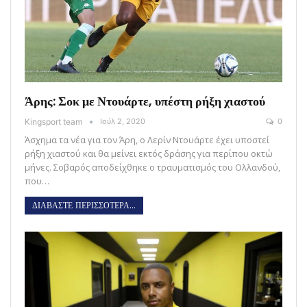
Άρης: Σοκ με Ντουάρτε, υπέστη ρήξη χιαστού
Kingsport team
Ιούλ 2, 2020
0
Άσχημα τα νέα για τον Άρη, ο Λερίν Ντουάρτε έχει υποστεί
ρήξη χιαστού και θα μείνει εκτός δράσης για περίπου οκτώ
μήνες. Σοβαρός αποδείχθηκε ο τραυματισμός του Ολλανδού,
που…
ΔΙΑΒΑΣΤΕ ΠΕΡΙΣΣΟΤΕΡΑ...