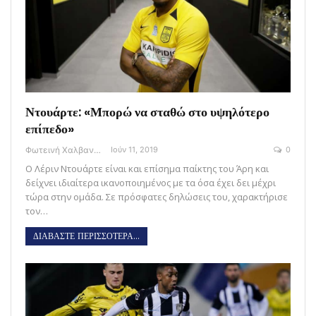
Ντουάρτε: «Μπορώ να σταθώ στο υψηλότερο
επίπεδο»
Φωτεινή Χαλβαντζή
Ιούν 11, 2019
0
Ο Λέριν Ντουάρτε είναι και επίσημα παίκτης του Άρη και
δείχνει ιδιαίτερα ικανοποιημένος με τα όσα έχει δει μέχρι
τώρα στην ομάδα. Σε πρόσφατες δηλώσεις του, χαρακτήρισε
τον…
ΔΙΑΒΑΣΤΕ ΠΕΡΙΣΣΟΤΕΡΑ...