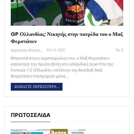
GP Ολλανδίας: Νικητής στην πατρίδα του ο Μαξ
Φερστάπεν
Δημήτρης Μαγγανάρης
Σεπ 5, 2021
0
Μπροστά στους συμπατριώτες του, ο Μαξ Φερστάπεν
κατέκτησε την πρώτη θέση στο ολλανδικό Gran Prix της
Formula 1 Ο Ολλανδός «πιλότος» της Red Bull, Μαξ
Φερστάπεν πανηγύρισε μέσα…
ΔΙΑΒΑΣΤΕ ΠΕΡΙΣΣΟΤΕΡΑ...
ΠΡΩΤΟΣΕΛΙΔΑ