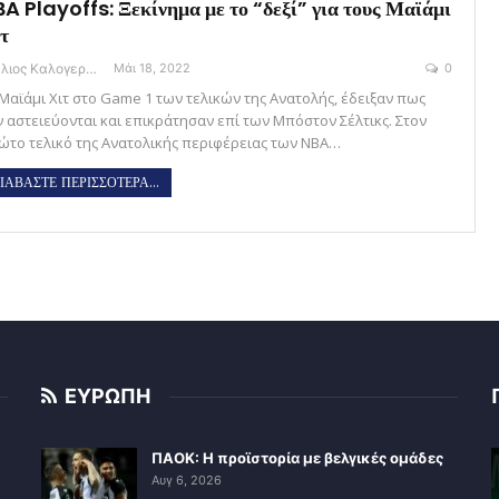
A Playoffs: Ξεκίνημα με το “δεξί” για τους Μαϊάμι
τ
Στέλιος Καλογεράς
Μάι 18, 2022
0
 Μαϊάμι Χιτ στο Game 1 των τελικών της Ανατολής, έδειξαν πως
ν αστειεύονται και επικράτησαν επί των Μπόστον Σέλτικς. Στον
ώτο τελικό της Ανατολικής περιφέρειας των NBA…
ΙΑΒΑΣΤΕ ΠΕΡΙΣΣΟΤΕΡΑ...
ΕΥΡΩΠΗ
ΠΑΟΚ: Η προϊστορία με βελγικές ομάδες
Αυγ 6, 2026