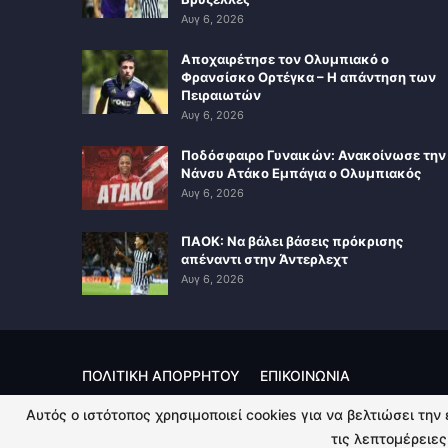
Αυγ 6, 2026
Αποχαιρέτησε τον Ολυμπιακό ο
Φρανσίσκο Ορτέγκα – Η απάντηση των
Πειραιωτών
Αυγ 6, 2026
Ποδόσφαιρο Γυναικών: Ανακοίνωσε την
Νάνσυ Ατάκο Εμπάγια ο Ολυμπιακός
Αυγ 6, 2026
ΠΑΟΚ: Να βάλει βάσεις πρόκρισης
απέναντι στην Άντερλεχτ
Αυγ 6, 2026
ΠΟΛΙΤΙΚΗ ΑΠΟΡΡΗΤΟΥ
ΕΠΙΚΟΙΝΩΝΙΑ
Αυτός ο ιστότοπος χρησιμοποιεί cookies για να βελτιώσει την
© 2026 - Kingsport.gr. All Rights Reserved.
τις λεπτομέρειες