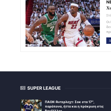
NB
Χι
Οι
δε
πρ
Δ
SUPER LEAGUE
ΠΑΟΚ-Άντερλεχτ: Σοκ στα 17″,
παράπονα, ήττα και η πρόκριση στις
Βρυξέλλες