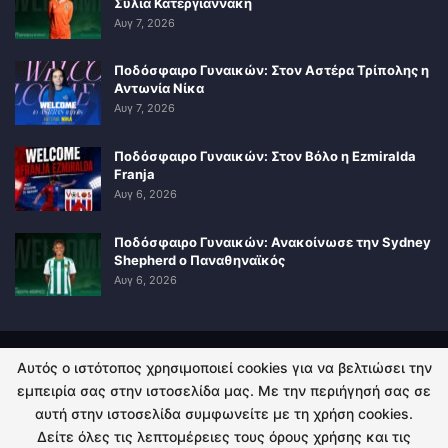
Σύλια Κατεργιαννάκη
Αυγ 7, 2026
Ποδόσφαιρο Γυναικών: Στον Αστέρα Τρίπολης η
Αντωνία Νίκα
Αυγ 7, 2026
Ποδόσφαιρο Γυναικών: Στον Βόλο η Ezmiralda
Franja
Αυγ 6, 2026
Ποδόσφαιρο Γυναικών: Ανακοίνωσε την Sydney
Shepherd ο Παναθηναϊκός
Αυγ 6, 2026
Αυτός ο ιστότοπος χρησιμοποιεί cookies για να βελτιώσει την
ΠΟΛΙΤΙΚΗ ΑΠΟΡΡΗΤΟΥ
ΕΠΙΚΟΙΝΩΝΙΑ
εμπειρία σας στην ιστοσελίδα μας. Με την περιήγησή σας σε
αυτή στην ιστοσελίδα συμφωνείτε με τη χρήση cookies.
© 2026 - Kingsport.gr. All Rights Reserved.
Δείτε όλες τις λεπτομέρειες τους όρους χρήσης και τις