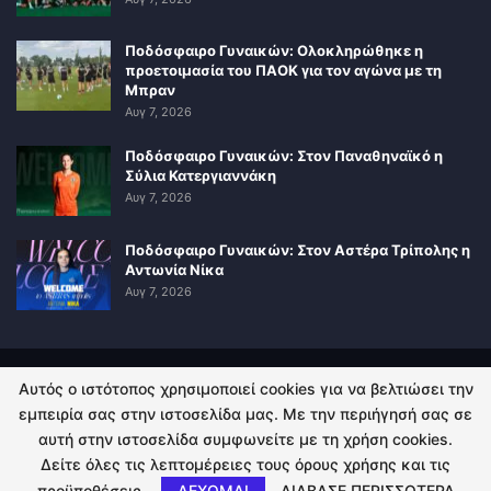
Ποδόσφαιρο Γυναικών: Ολοκληρώθηκε η
προετοιμασία του ΠΑΟΚ για τον αγώνα με τη
Μπραν
Αυγ 7, 2026
Ποδόσφαιρο Γυναικών: Στον Παναθηναϊκό η
Σύλια Κατεργιαννάκη
Αυγ 7, 2026
Ποδόσφαιρο Γυναικών: Στον Αστέρα Τρίπολης η
Αντωνία Νίκα
Αυγ 7, 2026
Αυτός ο ιστότοπος χρησιμοποιεί cookies για να βελτιώσει την
ΠΟΛΙΤΙΚΗ ΑΠΟΡΡΗΤΟΥ
ΕΠΙΚΟΙΝΩΝΙΑ
εμπειρία σας στην ιστοσελίδα μας. Με την περιήγησή σας σε
αυτή στην ιστοσελίδα συμφωνείτε με τη χρήση cookies.
© 2026 - Kingsport.gr. All Rights Reserved.
Δείτε όλες τις λεπτομέρειες τους όρους χρήσης και τις
προϋποθέσεις.
ΔΕΧΟΜΑΙ
ΔΙΑΒΑΣΕ ΠΕΡΙΣΣΟΤΕΡΑ