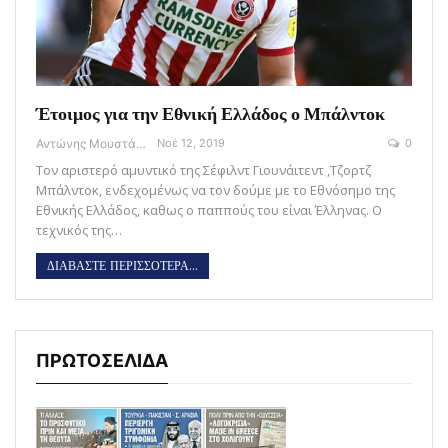
Έτοιμος για την Εθνική Ελλάδος ο Μπάλντοκ
Αντώνης Μουστάκας
Νοέ 12, 2019
0
Τον αριστερό αμυντικό της Σέφιλντ Γιουνάιτεντ ,Τζορτζ
Μπάλντοκ, ενδεχομένως να τον δούμε με το Εθνόσημο της
Εθνικής Ελλάδος, καθως ο παππούς του είναι Έλληνας. Ο
τεχνικός της…
ΔΙΑΒΑΣΤΕ ΠΕΡΙΣΣΟΤΕΡΑ...
ΠΡΩΤΟΣΕΛΙΔΑ