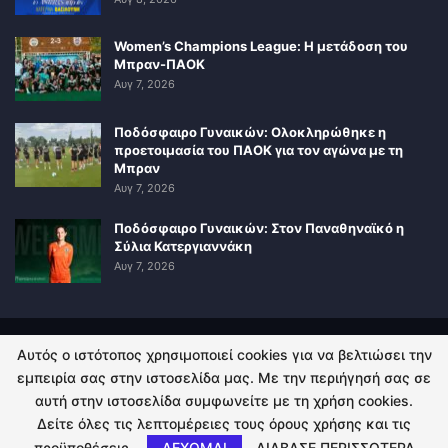
Women’s Champions League: Η μετάδοση του
Μπραν-ΠΑΟΚ
Αυγ 7, 2026
Ποδόσφαιρο Γυναικών: Ολοκληρώθηκε η
προετοιμασία του ΠΑΟΚ για τον αγώνα με τη
Μπραν
Αυγ 7, 2026
Ποδόσφαιρο Γυναικών: Στον Παναθηναϊκό η
Σύλια Κατεργιαννάκη
Αυγ 7, 2026
Αυτός ο ιστότοπος χρησιμοποιεί cookies για να βελτιώσει την
ΠΟΛΙΤΙΚΗ ΑΠΟΡΡΗΤΟΥ
ΕΠΙΚΟΙΝΩΝΙΑ
εμπειρία σας στην ιστοσελίδα μας. Με την περιήγησή σας σε
αυτή στην ιστοσελίδα συμφωνείτε με τη χρήση cookies.
© 2026 - Kingsport.gr. All Rights Reserved.
Δείτε όλες τις λεπτομέρειες τους όρους χρήσης και τις
προϋποθέσεις.
ΔΕΧΟΜΑΙ
ΔΙΑΒΑΣΕ ΠΕΡΙΣΣΟΤΕΡΑ