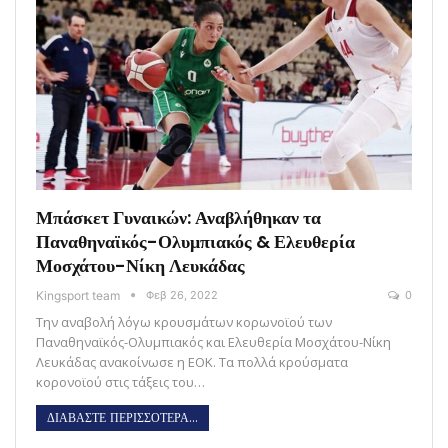
Μπάσκετ Γυναικών: Αναβλήθηκαν τα
Παναθηναϊκός-Ολυμπιακός & Ελευθερία
Μοσχάτου-Νίκη Λευκάδας
Kingsport team
Φεβ 26, 2022
0
Την αναβολή λόγω κρουσμάτων κορωνοϊού των
Παναθηναϊκός-Ολυμπιακός και Ελευθερία Μοσχάτου-Νίκη
Λευκάδας ανακοίνωσε η ΕΟΚ. Τα πολλά κρούσματα
κορονοϊού στις τάξεις του…
ΔΙΑΒΑΣΤΕ ΠΕΡΙΣΣΟΤΕΡΑ...