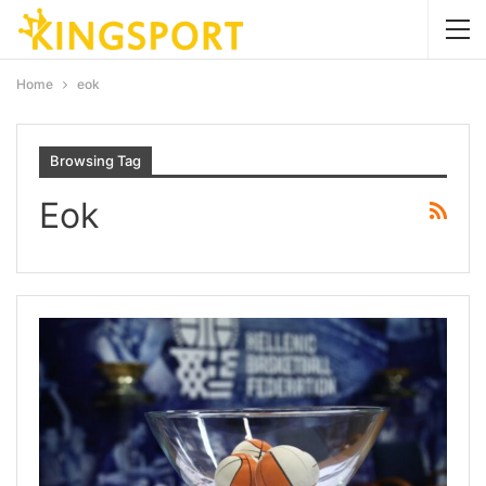
Home
eok
Browsing Tag
Eok