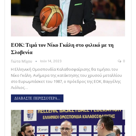
ΕΟΚ: Τιμά τον Νίκο Γκάλη στο φιλικό με τη
Σλοβενία
Γιώτα Μίχου
Ιούν 14, 2023
0
Η Ελληνική Ομοσπονδία Καλαθοσφαίρισης θα τιμήσει τον
Νίκο Γκάλη. Ανήμερα της κατάκτησης του χρυσού μεταλλίου
στο Ευρωμπάσκετ του 1987, ο πρόεδρος της ΕΟΚ, Βαγγέλης
Λιόλιος…
ΔΙΑΒΑΣΤΕ ΠΕΡΙΣΣΟΤΕΡΑ...