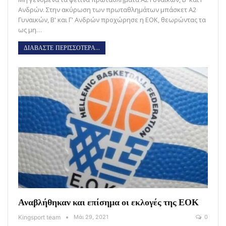
Ανδρών. Στην ακύρωση των πρωταθλημάτων μπάσκετ Α2
Γυναικών, Β' και Γ' Ανδρών προχώρησε η ΕΟΚ, θεωρώντας τα
ως μη…
ΔΙΑΒΑΣΤΕ ΠΕΡΙΣΣΟΤΕΡΑ...
Αναβλήθηκαν και επίσημα οι εκλογές της ΕΟΚ
Kingsport team
Μάι 29, 2021
0