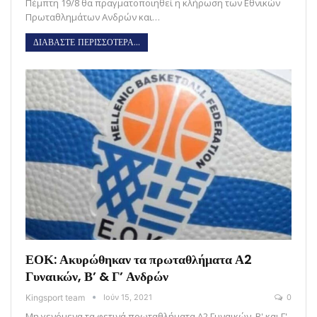
Πέμπτη 19/8 θα πραγματοποιηθεί η κλήρωση των Εθνικών
Πρωταθλημάτων Ανδρών και…
ΔΙΑΒΑΣΤΕ ΠΕΡΙΣΣΟΤΕΡΑ...
ΕΟΚ: Ακυρώθηκαν τα πρωταθλήματα Α2
Γυναικών, Β’ & Γ’ Ανδρών
Kingsport team
Ιούν 15, 2021
0
Μη γενόμενα τα φετινά πρωταθλήματα Α2 Γυναικών, Β' και Γ'