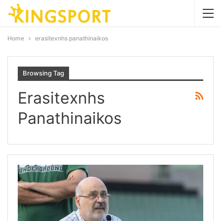
Home
erasitexnhs panathinaikos
Browsing Tag
Erasitexnhs
Panathinaikos