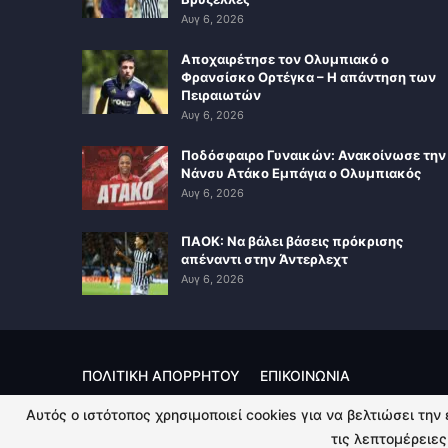
Αυγ 6, 2026
Αποχαιρέτησε τον Ολυμπιακό ο
Φρανσίσκο Ορτέγκα – Η απάντηση των
Πειραιωτών
Αυγ 6, 2026
Ποδόσφαιρο Γυναικών: Ανακοίνωσε την
Νάνσυ Ατάκο Εμπάγια ο Ολυμπιακός
Αυγ 6, 2026
ΠΑΟΚ: Να βάλει βάσεις πρόκρισης
απέναντι στην Άντερλεχτ
Αυγ 6, 2026
ΠΟΛΙΤΙΚΗ ΑΠΟΡΡΗΤΟΥ
ΕΠΙΚΟΙΝΩΝΙΑ
Αυτός ο ιστότοπος χρησιμοποιεί cookies για να βελτιώσει την
© 2026 - Kingsport.gr. All Rights Reserved.
τις λεπτομέρειες