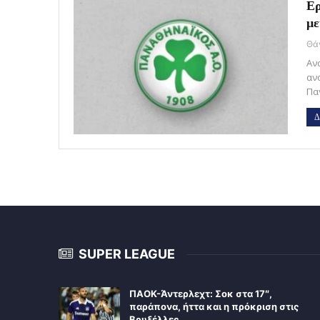
Ερ
με
Αν
αν
Πα
Δ
SUPER LEAGUE
ΠΑΟΚ-Άντερλεχτ: Σοκ στα 17″,
παράπονα, ήττα και η πρόκριση στις
Βρυξέλλες