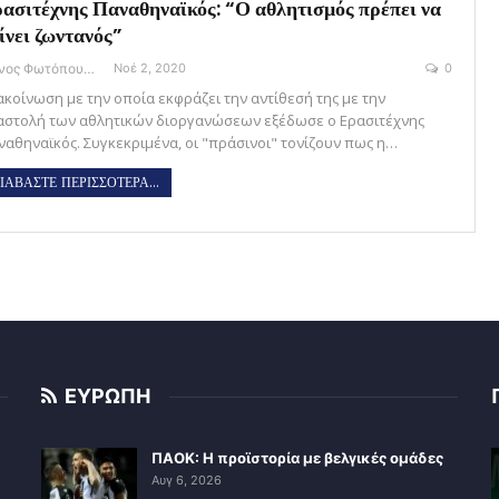
ασιτέχνης Παναθηναϊκός: “Ο αθλητισμός πρέπει να
ίνει ζωντανός”
Θάνος Φωτόπουλος
Νοέ 2, 2020
0
ακοίνωση με την οποία εκφράζει την αντίθεσή της με την
αστολή των αθλητικών διοργανώσεων εξέδωσε ο Ερασιτέχνης
ναθηναϊκός. Συγκεκριμένα, οι "πράσινοι" τονίζουν πως η…
ΙΑΒΑΣΤΕ ΠΕΡΙΣΣΟΤΕΡΑ...
ΕΥΡΩΠΗ
ΠΑΟΚ: Η προϊστορία με βελγικές ομάδες
Αυγ 6, 2026