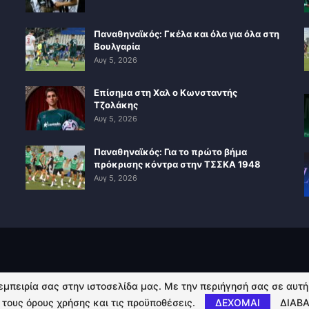
Παναθηναϊκός: Γκέλα και όλα για όλα στη
Βουλγαρία
Αυγ 5, 2026
Επίσημα στη Χαλ ο Κωνσταντής
Τζολάκης
Αυγ 5, 2026
Παναθηναϊκός: Για το πρώτο βήμα
πρόκρισης κόντρα στην ΤΣΣΚΑ 1948
Αυγ 5, 2026
 εμπειρία σας στην ιστοσελίδα μας. Με την περιήγησή σας σε αυτ
 τους όρους χρήσης και τις προϋποθέσεις.
ΔΕΧΟΜΑΙ
ΔΙΑΒΑ