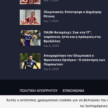
Αυγ 7, 2026
Ολυμπιακός: Επέστρεψε ο Δημήτρης
Ρέτσος
Αυγ 7, 2026
ΠΑΟΚ-Άντερλεχτ: Σοκ στα 17″,
παράπονα, ήττα και η πρόκριση στις
Βρυξέλλες
Αυγ 6, 2026
Αποχαιρέτησε τον Ολυμπιακό ο
Φρανσίσκο Ορτέγκα – Η απάντηση των
Πειραιωτών
Αυγ 6, 2026
ΠΟΛΙΤΙΚΗ ΑΠΟΡΡΗΤΟΥ
ΕΠΙΚΟΙΝΩΝΙΑ
Αυτός ο ιστότοπος χρησιμοποιεί cookies για να βελτιώσει την
© 2026 - Kingsport.gr. All Rights Reserved.
τις λεπτομέρειες