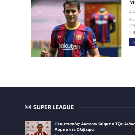
Μπ
Με
(1
σή
Δ
SUPER LEAGUE
Ολυμπιακός: Ανακοινώθηκε ο Τζουλιάν
Λόμπο ντε Ολιβέιρα