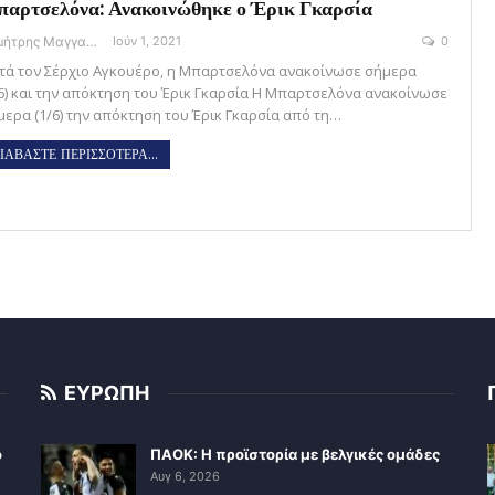
αρτσελόνα: Ανακοινώθηκε ο Έρικ Γκαρσία
Δημήτρης Μαγγανάρης
Ιούν 1, 2021
0
τά τον Σέρχιο Αγκουέρο, η Μπαρτσελόνα ανακοίνωσε σήμερα
/6) και την απόκτηση του Έρικ Γκαρσία Η Μπαρτσελόνα ανακοίνωσε
μερα (1/6) την απόκτηση του Έρικ Γκαρσία από τη…
ΙΑΒΑΣΤΕ ΠΕΡΙΣΣΟΤΕΡΑ...
ΕΥΡΩΠΗ
ο
ΠΑΟΚ: Η προϊστορία με βελγικές ομάδες
Αυγ 6, 2026