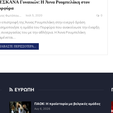
ΕΣΚΑΝΑ Γυναικών: Η Άννα Ρουμπελάκη στον
ορφύρα
Θάνος Φωτόπουλος
Ιούλ 5, 2020
0
ν επιστροφή της Άννας Ρουμπελάκη στην ενεργό δράση
ισημοποιήσε η ομάδα του Πορφύρα που ανακοίνωσε την έναρξη
ς συνεργασίας του με την αθλήτρια. Η Άννα Ρουμπελάκη
αμένεται…
ΙΑΒΑΣΤΕ ΠΕΡΙΣΣΟΤΕΡΑ...
ΕΥΡΩΠΗ
ΠΑΟΚ: Η προϊστορία με βελγικές ομάδες
Αυγ 6, 2026