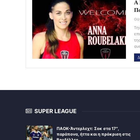
Α 
Π
Τη
επ
τη
αν
Δ
SUPER LEAGUE
ΠΑΟΚ-Άντερλεχτ: Σοκ στα 17″,
παράπονα, ήττα και η πρόκριση στις
Βρυξέλλες