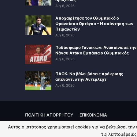
Αυγ 6, 2026
Αποχαιρέτησε τον Ολυμπιακό ο
Φρανσίσκο Ορτέγκα – Η απάντηση των
Πειραιωτών
Αυγ 6, 2026
Ποδόσφαιρο Γυναικών: Ανακοίνωσε την
Νάνσυ Ατάκο Εμπάγια ο Ολυμπιακός
Αυγ 6, 2026
ΠΑΟΚ: Να βάλει βάσεις πρόκρισης
απέναντι στην Άντερλεχτ
Αυγ 6, 2026
ΠΟΛΙΤΙΚΗ ΑΠΟΡΡΗΤΟΥ
ΕΠΙΚΟΙΝΩΝΙΑ
Αυτός ο ιστότοπος χρησιμοποιεί cookies για να βελτιώσει την
© 2026 - Kingsport.gr. All Rights Reserved.
τις λεπτομέρειες