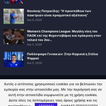
Θανάσης Πατρικίδης: “Η προσπάθεια των
παικτριών είναι πραγματικά αξιέπαινη”
Αυγ 6, 2026
Women’s Champions League: Μεγάλη νίκη του
ΠΑΟΚ επί της Φερεντσβάρος και πρόκριση στον
τελικό του 2ου…
Αυγ 5, 2026
Ποδόσφαιρο Γυναικών: Στην Κηφισιά η Στέλια
Ψαρρού
Αυγ 5, 2026
Αυτός ο ιστότοπος χρησιμοποιεί cookies για να βελτιώσει την
ΠΟΛΙΤΙΚΗ ΑΠΟΡΡΗΤΟΥ
ΕΠΙΚΟΙΝΩΝΙΑ
εμπειρία σας στην ιστοσελίδα μας. Με την περιήγησή σας σε
αυτή στην ιστοσελίδα συμφωνείτε με τη χρήση cookies.
© 2026 - Kingsport.gr. All Rights Reserved.
Δείτε όλες τις λεπτομέρειες τους όρους χρήσης και τις
προϋποθέσεις.
ΔΕΧΟΜΑΙ
ΔΙΑΒΑΣΕ ΠΕΡΙΣΣΟΤΕΡΑ