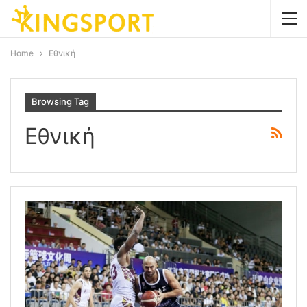
Home
Eθνική
Browsing Tag
Eθνική