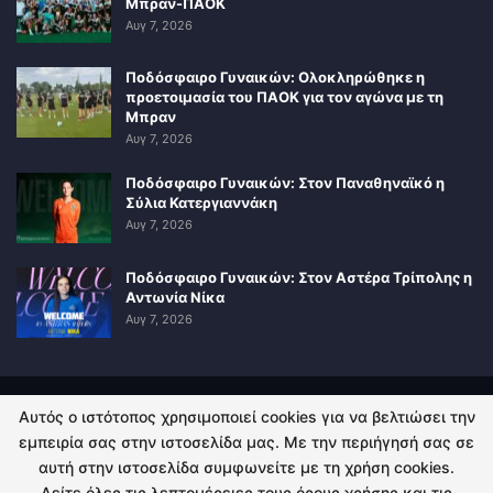
Μπραν-ΠΑΟΚ
Αυγ 7, 2026
Ποδόσφαιρο Γυναικών: Ολοκληρώθηκε η
προετοιμασία του ΠΑΟΚ για τον αγώνα με τη
Μπραν
Αυγ 7, 2026
Ποδόσφαιρο Γυναικών: Στον Παναθηναϊκό η
Σύλια Κατεργιαννάκη
Αυγ 7, 2026
Ποδόσφαιρο Γυναικών: Στον Αστέρα Τρίπολης η
Αντωνία Νίκα
Αυγ 7, 2026
Αυτός ο ιστότοπος χρησιμοποιεί cookies για να βελτιώσει την
ΠΟΛΙΤΙΚΗ ΑΠΟΡΡΗΤΟΥ
ΕΠΙΚΟΙΝΩΝΙΑ
εμπειρία σας στην ιστοσελίδα μας. Με την περιήγησή σας σε
αυτή στην ιστοσελίδα συμφωνείτε με τη χρήση cookies.
© 2026 - Kingsport.gr. All Rights Reserved.
Δείτε όλες τις λεπτομέρειες τους όρους χρήσης και τις