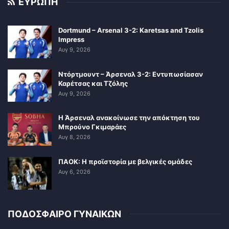
ΕΥΡΩΠΗ
Dortmund – Arsenal 3-2: Karetsas and Tzolis
Impress
Αυγ 9, 2026
Ντόρτμουντ – Άρσεναλ 3-2: Εντυπωσίασαν
Καρέτσας και Τζόλης
Αυγ 9, 2026
Η Άρσεναλ ανακοίνωσε την απόκτηση του
Μπρούνο Γκιμαράες
Αυγ 8, 2026
ΠΑΟΚ: Η προϊστορία με βελγικές ομάδες
Αυγ 6, 2026
ΠΟΔΟΣΦΑΙΡΟ ΓΥΝΑΙΚΩΝ