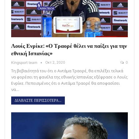
Λουίς Ενρίκε: «Ο Τραορέ θέλει να παίξει για την
εθνική Ισπανίας»
Kingsport team
Οκτ 2, 2020
0
Τη βεβαιότητά του ότι ο Αντάμα Τραορέ, θα επιλέξει τελικά
να φορέσει τη φανέλα της εθνικής Ισπανίας εξέφρασε ο Λουίς
Ενρίκε. Πεπεισμένος ότι ο Αντάμα Τραορέ θα αποφασίσει
να…
ΔΙΑΒΑΣΤΕ ΠΕΡΙΣΣΟΤΕΡΑ...