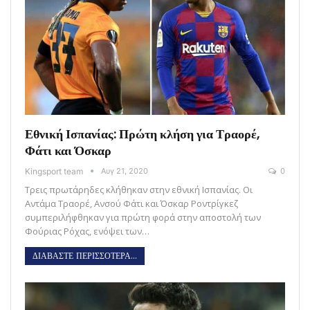
Εθνική Ισπανίας: Πρώτη κλήση για Τραορέ,
Φάτι και Όσκαρ
Kingsport team
Αυγ 21, 2020
0
Τρεις πρωτάρηδες κλήθηκαν στην εθνική Ισπανίας. Οι
Αντάμα Τραορέ, Ανσού Φάτι και Όσκαρ Ροντρίγκεζ
συμπεριλήφθηκαν για πρώτη φορά στην αποστολή των
Φούριας Ρόχας, ενόψει των…
ΔΙΑΒΑΣΤΕ ΠΕΡΙΣΣΟΤΕΡΑ...