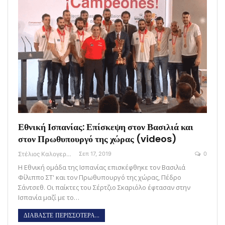
Εθνική Ισπανίας: Επίσκεψη στον Βασιλιά και
στον Πρωθυπουργό της χώρας (videos)
Στέλιος Καλογεράς
Σεπ 17, 2019
0
Η Εθνική ομάδα της Ισπανίας επισκέφθηκε τον Βασιλιά
Φίλιππο ΣΤ' και τον Πρωθυπουργό της χώρας, Πέδρο
Σάντσεθ. Οι παίκτες του Σέρτζιο Σκαριόλο έφτασαν στην
Ισπανία μαζί με το…
ΔΙΑΒΑΣΤΕ ΠΕΡΙΣΣΟΤΕΡΑ...