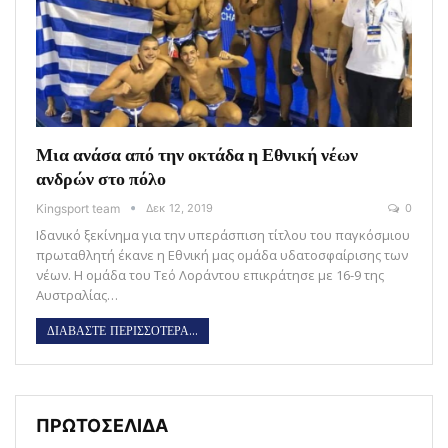
Μια ανάσα από την οκτάδα η Εθνική νέων
ανδρών στο πόλο
Kingsport team
Δεκ 12, 2019
0
Ιδανικό ξεκίνημα για την υπεράσπιση τίτλου του παγκόσμιου
πρωταθλητή έκανε η Εθνική μας ομάδα υδατοσφαίρισης των
νέων. Η ομάδα του Τεό Λοράντου επικράτησε με 16-9 της
Αυστραλίας…
ΔΙΑΒΑΣΤΕ ΠΕΡΙΣΣΟΤΕΡΑ...
ΠΡΩΤΟΣΕΛΙΔΑ