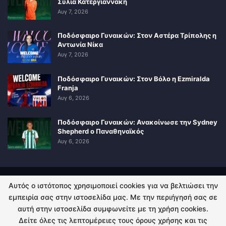
Σύλια Κατεργιαννάκη
Αυγ 7, 2026
Ποδόσφαιρο Γυναικών: Στον Αστέρα Τρίπολης η
Αντωνία Νίκα
Αυγ 7, 2026
Ποδόσφαιρο Γυναικών: Στον Βόλο η Ezmiralda
Franja
Αυγ 6, 2026
Ποδόσφαιρο Γυναικών: Ανακοίνωσε την Sydney
Shepherd ο Παναθηναϊκός
Αυγ 6, 2026
Αυτός ο ιστότοπος χρησιμοποιεί cookies για να βελτιώσει την
ΠΟΛΙΤΙΚΗ ΑΠΟΡΡΗΤΟΥ
ΕΠΙΚΟΙΝΩΝΙΑ
εμπειρία σας στην ιστοσελίδα μας. Με την περιήγησή σας σε
αυτή στην ιστοσελίδα συμφωνείτε με τη χρήση cookies.
© 2026 - Kingsport.gr. All Rights Reserved.
Δείτε όλες τις λεπτομέρειες τους όρους χρήσης και τις