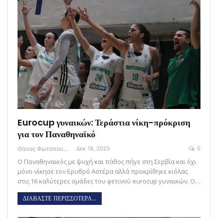
Eurocup γυναικών: Τεράστια νίκη-πρόκριση
για τον Παναθηναϊκό
Θάνος Φωτόπουλος
Δεκ 18, 2025
0
Ο Παναθηναϊκός με ψυχή και πάθος πήγε στη Σερβία και όχι
μόνο νίκησε τον Ερυθρό Αστέρα αλλά προκρίθηκε κιόλας
στις 16 καλύτερες ομάδες του φετινού eurocup γυναικών. Ο…
ΔΙΑΒΑΣΤΕ ΠΕΡΙΣΣΟΤΕΡΑ...