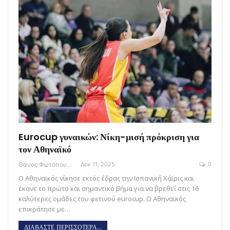
Eurocup γυναικών: Νίκη-μισή πρόκριση για
τον Αθηναϊκό
Θάνος Φωτόπουλος
Δεκ 11, 2025
0
O Αθηναϊκός νίκησε εκτός έδρας την Ισπανική Χάϊρις και
έκανε το πρώτο και σημαντικό βήμα για να βρεθεί στις 16
καλύτερες ομάδες του φετινού eurocup. Ο Αθηναϊκός
επικράτησε με…
ΔΙΑΒΑΣΤΕ ΠΕΡΙΣΣΟΤΕΡΑ...