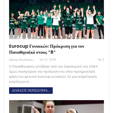
Eurocup Γυναικών: Πρόκριση για τον
Παναθηναϊκό στους “8”
Θάνος Φωτόπουλος
Ιαν 21, 2026
0
Ο Παναθηναϊκός ηττήθηκε από την Ζαγκλεμπιέ στο ΟΑΚΑ
όμως πανηγύρισε την πρόκριση του στην προημιτελική
φάση του φετινού eurocup γυναικών. Σε μια αναμέτρηση
γιορτή για το…
ΔΙΑΒΑΣΤΕ ΠΕΡΙΣΣΟΤΕΡΑ...