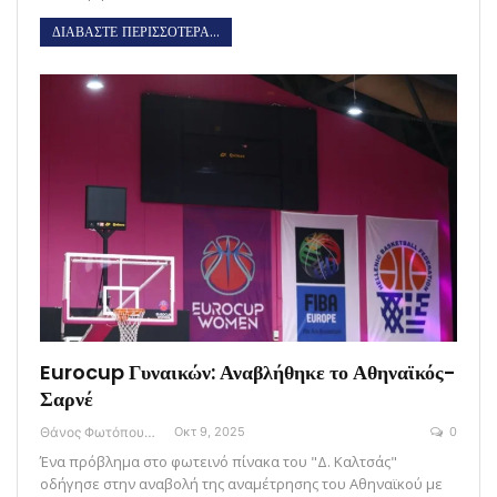
ΔΙΑΒΑΣΤΕ ΠΕΡΙΣΣΟΤΕΡΑ...
Eurocup Γυναικών: Αναβλήθηκε το Αθηναϊκός-
Σαρνέ
Θάνος Φωτόπουλος
Οκτ 9, 2025
0
Ένα πρόβλημα στο φωτεινό πίνακα του "Δ. Καλτσάς"
οδήγησε στην αναβολή της αναμέτρησης του Αθηναϊκού με