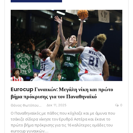
Eurocup Γυναικών: Μεγάλη νίκη και πρώτο
βήμα πρόκρισης για τον Παναθηναϊκό
Θάνος Φωτόπουλος
Δεκ 11, 2025
0
Ο Παναθηναϊκός με πάθος που κόχλαζε και με άμυνα που
τσάκιζε σίδερα νίκησε τον Ερυθρό Αστέρα και έκανε το
πρώτο βήμα πρόκρισης για τις 16 καλύτερες ομάδες του
eurocup γυναικών.…