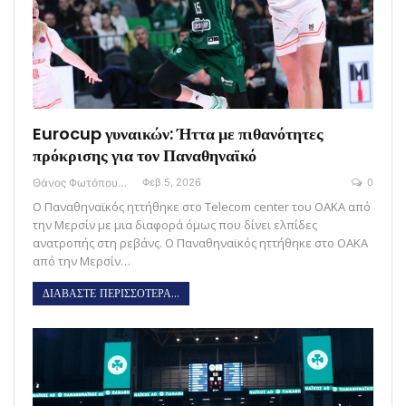
Eurocup γυναικών: Ήττα με πιθανότητες
πρόκρισης για τον Παναθηναϊκό
Θάνος Φωτόπουλος
Φεβ 5, 2026
0
Ο Παναθηναϊκός ηττήθηκε στο Telecom center του ΟΑΚΑ από
την Μερσίν με μια διαφορά όμως που δίνει ελπίδες
ανατροπής στη ρεβάνς. Ο Παναθηναϊκός ηττήθηκε στο ΟΑΚΑ
από την Μερσίν…
ΔΙΑΒΑΣΤΕ ΠΕΡΙΣΣΟΤΕΡΑ...