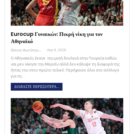
Eurocup Γυναικών: Πικρή νίκη για τον
Αθηναϊκό
Θάνος Φωτόπουλος
Απρ 9, 2026
Ο Αθηναϊκός έκανε την μισή δουλειά στην Τουρκία καθώς
ναι μεν νίκησε την Μερσίν αλλά δεν κάλυψε τη διαφορά της
ήττας του στον πρώτο τελικό. Περήφανοι όλοι στο σύλλογο
για τη…
ΔΙΑΒΑΣΤΕ ΠΕΡΙΣΣΟΤΕΡΑ...