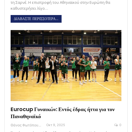
τη Σαρνέ. Η επιστροφή του Αθηναϊκού στην Ευρώπη θα
καθυστερήσει λίγο…
ΔΙΑΒΑΣΤΕ ΠΕΡΙΣΣΟΤΕΡΑ...
Eurocup Γυναικών: Εντός έδρας ήττα για τον
Παναθηναϊκό
Θάνος Φωτόπουλος
Οκτ 9, 2025
0