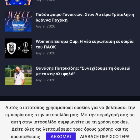
Ποδόσφαιρο Γυναικών: Στον Αστέρα Τρίπολης η
Ιωάννα Παχάκη
Αυγ 9, 2026
Women’s Europa Cup: Η νέα ευρωπαϊκή ευκαιρία
του ΠΑΟΚ
Αυγ 9, 2026
Θανάσης Πατρικίδης: “Συνεχίζουμε τη δουλειά
με το κεφάλι ψηλά”
Αυγ 8, 2026
Αυτός ο ιστότοπος χρησιμοποιεί cookies για να βελτιώσει την
ΠΟΛΙΤΙΚΗ ΑΠΟΡΡΗΤΟΥ
ΕΠΙΚΟΙΝΩΝΙΑ
εμπειρία σας στην ιστοσελίδα μας. Με την περιήγησή σας σε
αυτή στην ιστοσελίδα συμφωνείτε με τη χρήση cookies.
© 2026 - Kingsport.gr. All Rights Reserved.
Δείτε όλες τις λεπτομέρειες τους όρους χρήσης και τις
προϋποθέσεις.
ΔΕΧΟΜΑΙ
ΔΙΑΒΑΣΕ ΠΕΡΙΣΣΟΤΕΡΑ