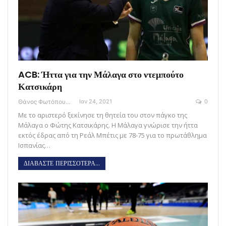
ACB: Ήττα για την Μάλαγα στο ντεμπούτο
Κατσικάρη
Θάνος Φωτόπουλος
Ιαν 24, 2021
0
Με το αριστερό ξεκίνησε τη θητεία του στον πάγκο της
Μάλαγα ο Φώτης Κατσικάρης. Η Μάλαγα γνώρισε την ήττα
εκτός έδρας από τη Ρεάλ Μπέτις με 78-75 για το πρωτάθλημα
Ισπανίας…
ΔΙΑΒΑΣΤΕ ΠΕΡΙΣΣΟΤΕΡΑ...