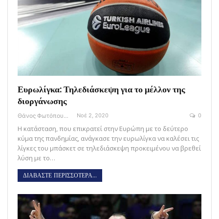
Ευρωλίγκα: Τηλεδιάσκεψη για το μέλλον της
διοργάνωσης
Θάνος Φωτόπουλος
Νοέ 2, 2020
0
Η κατάσταση, που επικρατεί στην Ευρώπη με το δεύτερο
κύμα της πανδημίας, ανάγκασε την ευρωλίγκα να καλέσει τις
λίγκες του μπάσκετ σε τηλεδιάσκεψη προκειμένου να βρεθεί
λύση με το…
ΔΙΑΒΑΣΤΕ ΠΕΡΙΣΣΟΤΕΡΑ...