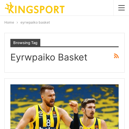
Home
eyrwpaiko basket
Browsing Tag
Eyrwpaiko Basket