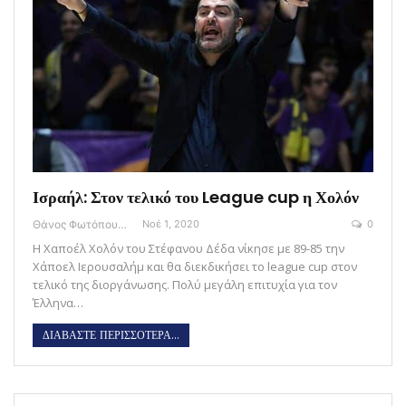
Ισραήλ: Στον τελικό του League cup η Χολόν
Θάνος Φωτόπουλος
Νοέ 1, 2020
0
Η Χαποέλ Χολόν του Στέφανου Δέδα νίκησε με 89-85 την
Χάποελ Ιερουσαλήμ και θα διεκδικήσει το league cup στον
τελικό της διοργάνωσης. Πολύ μεγάλη επιτυχία για τον
Έλληνα…
ΔΙΑΒΑΣΤΕ ΠΕΡΙΣΣΟΤΕΡΑ...