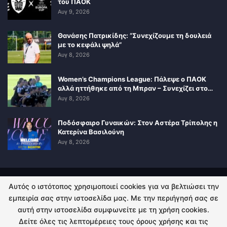
του ΠΑΟΚ
Αυγ 9, 2026
Θανάσης Πατρικίδης: “Συνεχίζουμε τη δουλειά
με το κεφάλι ψηλά”
Αυγ 8, 2026
Women’s Champions League: Πάλεψε ο ΠΑΟΚ
αλλά ηττήθηκε από τη Μπραν – Συνεχίζει στο…
Αυγ 8, 2026
Ποδόσφαιρο Γυναικών: Στον Αστέρα Τρίπολης η
Κατερίνα Βασιλούνη
Αυγ 8, 2026
Αυτός ο ιστότοπος χρησιμοποιεί cookies για να βελτιώσει την
ΠΟΛΙΤΙΚΗ ΑΠΟΡΡΗΤΟΥ
ΕΠΙΚΟΙΝΩΝΙΑ
εμπειρία σας στην ιστοσελίδα μας. Με την περιήγησή σας σε
αυτή στην ιστοσελίδα συμφωνείτε με τη χρήση cookies.
© 2026 - Kingsport.gr. All Rights Reserved.
Δείτε όλες τις λεπτομέρειες τους όρους χρήσης και τις