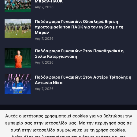
Μπραν-ΠΑΟΚ
Αυγ 7, 2026
Ποδόσφαιρο Γυναικών: Ολοκληρώθηκε η
προετοιμασία του ΠΑΟΚ για τον αγώνα με τη
Μπραν
Αυγ 7, 2026
Ποδόσφαιρο Γυναικών: Στον Παναθηναϊκό η
Σύλια Κατεργιαννάκη
Αυγ 7, 2026
Ποδόσφαιρο Γυναικών: Στον Αστέρα Τρίπολης η
Αντωνία Νίκα
Αυγ 7, 2026
Αυτός ο ιστότοπος χρησιμοποιεί cookies για να βελτιώσει την
ΠΟΛΙΤΙΚΗ ΑΠΟΡΡΗΤΟΥ
ΕΠΙΚΟΙΝΩΝΙΑ
εμπειρία σας στην ιστοσελίδα μας. Με την περιήγησή σας σε
αυτή στην ιστοσελίδα συμφωνείτε με τη χρήση cookies.
© 2026 - Kingsport.gr. All Rights Reserved.
Δείτε όλες τις λεπτομέρειες τους όρους χρήσης και τις