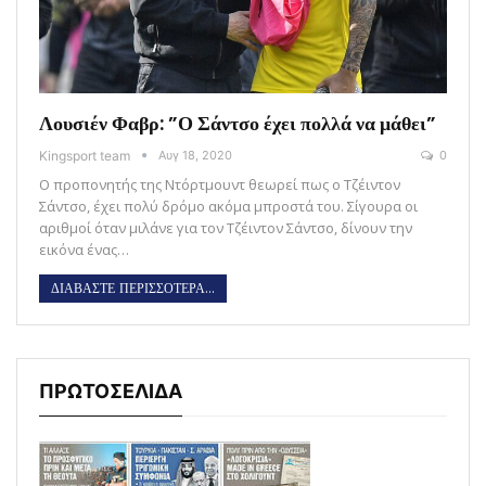
Λουσιέν Φαβρ: ”Ο Σάντσο έχει πολλά να μάθει”
Kingsport team
Αυγ 18, 2020
0
Ο προπονητής της Ντόρτμουντ θεωρεί πως ο Τζέιντον
Σάντσο, έχει πολύ δρόμο ακόμα μπροστά του. Σίγουρα οι
αριθμοί όταν μιλάνε για τον Τζέιντον Σάντσο, δίνουν την
εικόνα ένας…
ΔΙΑΒΑΣΤΕ ΠΕΡΙΣΣΟΤΕΡΑ...
ΠΡΩΤΟΣΕΛΙΔΑ