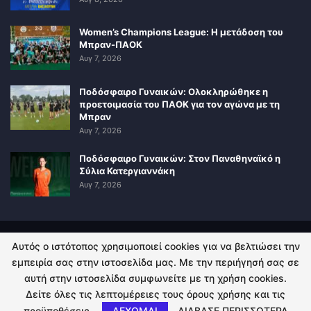
Women’s Champions League: Η μετάδοση του
Μπραν-ΠΑΟΚ
Αυγ 7, 2026
Ποδόσφαιρο Γυναικών: Ολοκληρώθηκε η
προετοιμασία του ΠΑΟΚ για τον αγώνα με τη
Μπραν
Αυγ 7, 2026
Ποδόσφαιρο Γυναικών: Στον Παναθηναϊκό η
Σύλια Κατεργιαννάκη
Αυγ 7, 2026
Αυτός ο ιστότοπος χρησιμοποιεί cookies για να βελτιώσει την
ΠΟΛΙΤΙΚΗ ΑΠΟΡΡΗΤΟΥ
ΕΠΙΚΟΙΝΩΝΙΑ
εμπειρία σας στην ιστοσελίδα μας. Με την περιήγησή σας σε
αυτή στην ιστοσελίδα συμφωνείτε με τη χρήση cookies.
© 2026 - Kingsport.gr. All Rights Reserved.
Δείτε όλες τις λεπτομέρειες τους όρους χρήσης και τις
προϋποθέσεις.
ΔΕΧΟΜΑΙ
ΔΙΑΒΑΣΕ ΠΕΡΙΣΣΟΤΕΡΑ