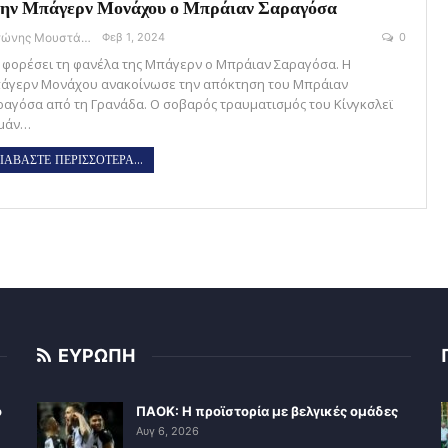
ην Μπάγερν Μονάχου ο Μπράιαν Σαραγόσα
Αντώνης Μουστάκας
Φεβ 1, 2024
0
 φορέσει τη φανέλα της Μπάγερν ο Μπράιαν Σαραγόσα. Η
άγερν Μονάχου ανακοίνωσε την απόκτηση του Μπράιαν
ραγόσα από τη Γρανάδα. Ο σοβαρός τραυματισμός του Κίνγκσλεϊ
μάν…
ΙΑΒΑΣΤΕ ΠΕΡΙΣΣΟΤΕΡΑ...
ΕΥΡΩΠΗ
ο
ΠΑΟΚ: Η προϊστορία με βελγικές ομάδες
Αυγ 6, 2026