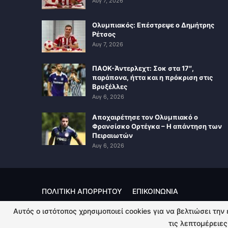
Αυγ 7, 2026
Ολυμπιακός: Επέστρεψε ο Δημήτρης
Ρέτσος
Αυγ 7, 2026
ΠΑΟΚ-Άντερλεχτ: Σοκ στα 17″,
παράπονα, ήττα και η πρόκριση στις
Βρυξέλλες
Αυγ 6, 2026
Αποχαιρέτησε τον Ολυμπιακό ο
Φρανσίσκο Ορτέγκα – Η απάντηση των
Πειραιωτών
Αυγ 6, 2026
ΠΟΛΙΤΙΚΗ ΑΠΟΡΡΗΤΟΥ
ΕΠΙΚΟΙΝΩΝΙΑ
Αυτός ο ιστότοπος χρησιμοποιεί cookies για να βελτιώσει την
© 2026 - Kingsport.gr. All Rights Reserved.
τις λεπτομέρειες