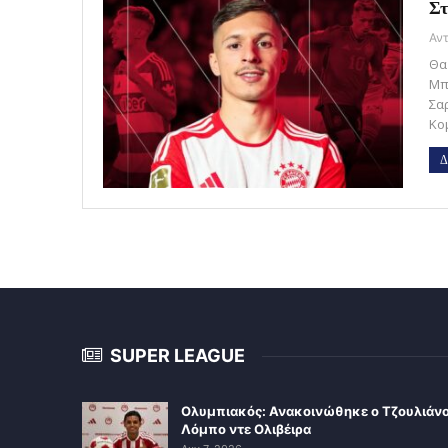
Στ
Θα
Μπ
Σα
Κο
Δ
SUPER LEAGUE
Ολυμπιακός: Ανακοινώθηκε ο Τζουλιάν
Λόμπο ντε Ολιβέιρα