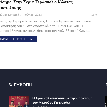
ίσημο: Στην Σέριφ Τιράσπολ ο Κώστας
ποστολάκης
Αντώνης Μουστάκας
Ιούν 26, 2023
0
ίκτης της Σέριφ ο Αποστολάκης. Η Σερίφ Τιράσπολ ανακοίνωσε
ν απόκτηση του Κώστα Αποστολάκη του Παναιτωλικού. Ο
χρονος Έλληνας ανακοινώθηκε από τον Μολυβδικό σύλλογο…
ΙΑΒΑΣΤΕ ΠΕΡΙΣΣΟΤΕΡΑ...
ΕΥΡΩΠΗ
Η Άρσεναλ ανακοίνωσε την απόκτηση
του Μπρούνο Γκιμαράες