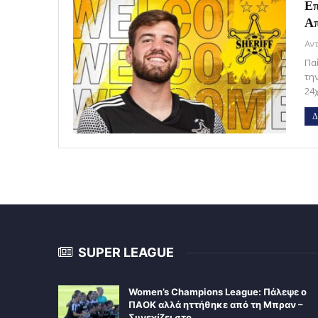
Επ
Α
Πα
τη
24
Δ
SUPER LEAGUE
Women’s Champions League: Πάλεψε ο
ΠΑΟΚ αλλά ηττήθηκε από τη Μπραν –
Συνεχίζει στο…