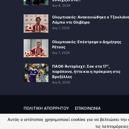
Αυγ 8, 2026
Ολυμπιακός: Ανακοινώθηκε ο Τζουλιάν
Λόμπο ντε Ολιβέιρα
Αυγ 7, 2026
Ολυμπιακός: Επέστρεψε ο Δημήτρης
Ρέτσος
Αυγ 7, 2026
ΠΑΟΚ-Άντερλεχτ: Σοκ στα 17″,
παράπονα, ήττα και η πρόκριση στις
Βρυξέλλες
Αυγ 6, 2026
ΠΟΛΙΤΙΚΗ ΑΠΟΡΡΗΤΟΥ
ΕΠΙΚΟΙΝΩΝΙΑ
Αυτός ο ιστότοπος χρησιμοποιεί cookies για να βελτιώσει την
© 2026 - Kingsport.gr. All Rights Reserved.
τις λεπτομέρειες