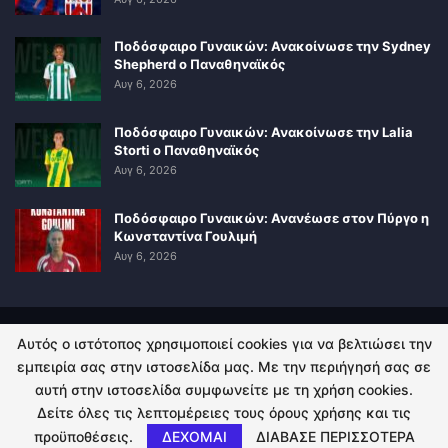
Ποδόσφαιρο Γυναικών: Ανακοίνωσε την Sydney
Shepherd ο Παναθηναϊκός
Αυγ 6, 2026
Ποδόσφαιρο Γυναικών: Ανακοίνωσε την Lalia
Storti ο Παναθηναϊκός
Αυγ 6, 2026
Ποδόσφαιρο Γυναικών: Ανανέωσε στον Πύργο η
Κωνσταντίνα Γουλιμή
Αυγ 6, 2026
Αυτός ο ιστότοπος χρησιμοποιεί cookies για να βελτιώσει την
ΠΟΛΙΤΙΚΗ ΑΠΟΡΡΗΤΟΥ
ΕΠΙΚΟΙΝΩΝΙΑ
εμπειρία σας στην ιστοσελίδα μας. Με την περιήγησή σας σε
αυτή στην ιστοσελίδα συμφωνείτε με τη χρήση cookies.
© 2026 - Kingsport.gr. All Rights Reserved.
Δείτε όλες τις λεπτομέρειες τους όρους χρήσης και τις
προϋποθέσεις.
ΔΕΧΟΜΑΙ
ΔΙΑΒΑΣΕ ΠΕΡΙΣΣΟΤΕΡΑ