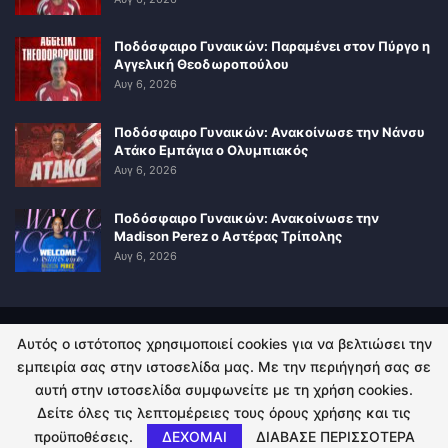
Ποδόσφαιρο Γυναικών: Παραμένει στον Πύργο η
Αγγελική Θεοδωροπούλου
Αυγ 6, 2026
Ποδόσφαιρο Γυναικών: Ανακοίνωσε την Νάνσυ
Ατάκο Εμπάγια ο Ολυμπιακός
Αυγ 6, 2026
Ποδόσφαιρο Γυναικών: Ανακοίνωσε την
Madison Perez ο Αστέρας Τρίπολης
Αυγ 6, 2026
Αυτός ο ιστότοπος χρησιμοποιεί cookies για να βελτιώσει την
ΠΟΛΙΤΙΚΗ ΑΠΟΡΡΗΤΟΥ
ΕΠΙΚΟΙΝΩΝΙΑ
εμπειρία σας στην ιστοσελίδα μας. Με την περιήγησή σας σε
αυτή στην ιστοσελίδα συμφωνείτε με τη χρήση cookies.
© 2026 - Kingsport.gr. All Rights Reserved.
Δείτε όλες τις λεπτομέρειες τους όρους χρήσης και τις
προϋποθέσεις.
ΔΕΧΟΜΑΙ
ΔΙΑΒΑΣΕ ΠΕΡΙΣΣΟΤΕΡΑ