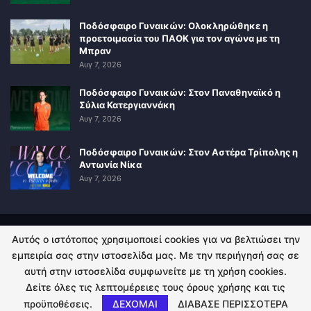
Ποδόσφαιρο Γυναικών: Ολοκληρώθηκε η
προετοιμασία του ΠΑΟΚ για τον αγώνα με τη
Μπραν
Αυγ 7, 2026
Ποδόσφαιρο Γυναικών: Στον Παναθηναϊκό η
Σύλια Κατεργιαννάκη
Αυγ 7, 2026
Ποδόσφαιρο Γυναικών: Στον Αστέρα Τρίπολης η
Αντωνία Νίκα
Αυγ 7, 2026
Αυτός ο ιστότοπος χρησιμοποιεί cookies για να βελτιώσει την
ΠΟΛΙΤΙΚΗ ΑΠΟΡΡΗΤΟΥ
ΕΠΙΚΟΙΝΩΝΙΑ
εμπειρία σας στην ιστοσελίδα μας. Με την περιήγησή σας σε
αυτή στην ιστοσελίδα συμφωνείτε με τη χρήση cookies.
© 2026 - Kingsport.gr. All Rights Reserved.
Δείτε όλες τις λεπτομέρειες τους όρους χρήσης και τις
προϋποθέσεις.
ΔΕΧΟΜΑΙ
ΔΙΑΒΑΣΕ ΠΕΡΙΣΣΟΤΕΡΑ