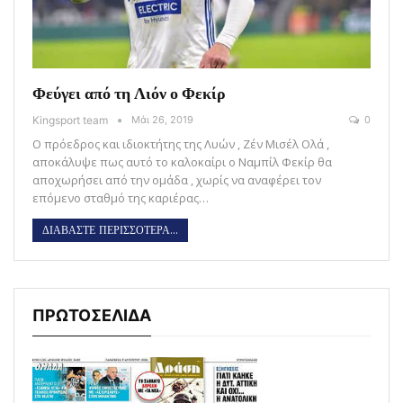
Φεύγει από τη Λιόν ο Φεκίρ
Kingsport team
Μάι 26, 2019
0
Ο πρόεδρος και ιδιοκτήτης της Λυών , Ζέν Μισέλ Ολά ,
αποκάλυψε πως αυτό το καλοκαίρι ο Ναμπίλ Φεκίρ θα
αποχωρήσει από την ομάδα , χωρίς να αναφέρει τον
επόμενο σταθμό της καριέρας…
ΔΙΑΒΑΣΤΕ ΠΕΡΙΣΣΟΤΕΡΑ...
ΠΡΩΤΟΣΕΛΙΔΑ