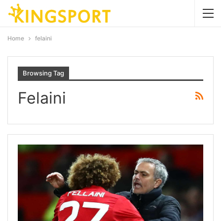
Home
felaini
Browsing Tag
Felaini