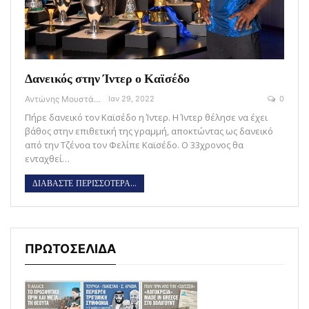
Δανεικός στην Ίντερ ο Καϊσέδο
Αντώνης Μουστάκας
Ιαν 29, 2022
0
Πήρε δανεικό τον Καϊσέδο η Ίντερ. Η Ίντερ θέλησε να έχει
βάθος στην επιθετική της γραμμή, αποκτώντας ως δανεικό
από την Τζένοα τον Φελίπε Καϊσέδο. Ο 33χρονος θα
ενταχθεί…
ΔΙΑΒΑΣΤΕ ΠΕΡΙΣΣΟΤΕΡΑ...
ΠΡΩΤΟΣΕΛΙΔΑ