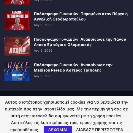
Ποδόσφαιρο Γυναικών: Παραμένει στον Πύργο η
Αγγελική Θεοδωροπούλου
Αυγ 6, 2026
Ποδόσφαιρο Γυναικών: Ανακοίνωσε την Νάνσυ
Ατάκο Εμπάγια ο Ολυμπιακός
Αυγ 6, 2026
Ποδόσφαιρο Γυναικών: Ανακοίνωσε την
Madison Perez ο Αστέρας Τρίπολης
Αυγ 6, 2026
Αυτός ο ιστότοπος χρησιμοποιεί cookies για να βελτιώσει την
ΠΟΛΙΤΙΚΗ ΑΠΟΡΡΗΤΟΥ
ΕΠΙΚΟΙΝΩΝΙΑ
εμπειρία σας στην ιστοσελίδα μας. Με την περιήγησή σας σε
αυτή στην ιστοσελίδα συμφωνείτε με τη χρήση cookies.
© 2026 - Kingsport.gr. All Rights Reserved.
Δείτε όλες τις λεπτομέρειες τους όρους χρήσης και τις
προϋποθέσεις.
ΔΕΧΟΜΑΙ
ΔΙΑΒΑΣΕ ΠΕΡΙΣΣΟΤΕΡΑ